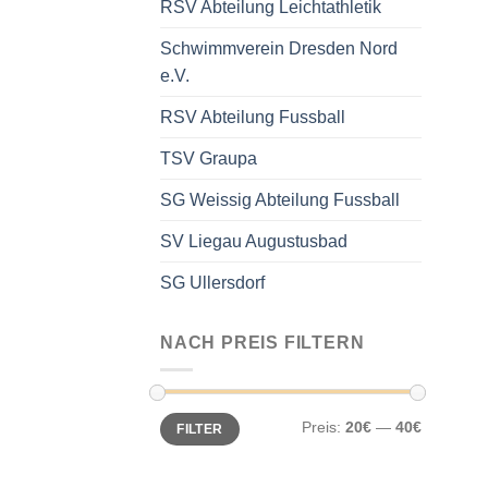
RSV Abteilung Leichtathletik
Schwimmverein Dresden Nord
e.V.
RSV Abteilung Fussball
TSV Graupa
SG Weissig Abteilung Fussball
SV Liegau Augustusbad
SG Ullersdorf
NACH PREIS FILTERN
Min.
Max.
Preis:
20€
—
40€
FILTER
Preis
Preis