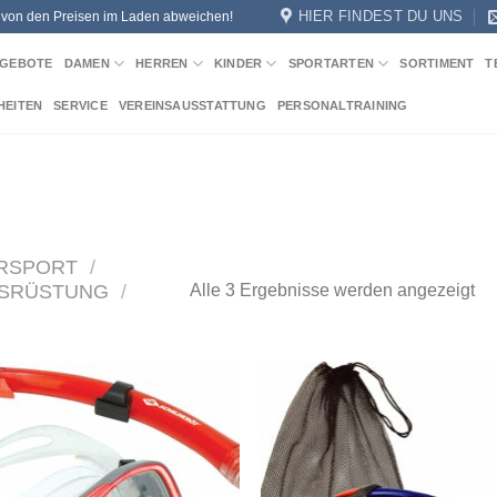
HIER FINDEST DU UNS
n von den Preisen im Laden abweichen!
GEBOTE
DAMEN
HERREN
KINDER
SPORTARTEN
SORTIMENT
T
HEITEN
SERVICE
VEREINSAUSSTATTUNG
PERSONALTRAINING
RSPORT
/
SRÜSTUNG
/
Na
Alle 3 Ergebnisse werden angezeigt
Akt
sor
Add to
Add
wishlist
wish