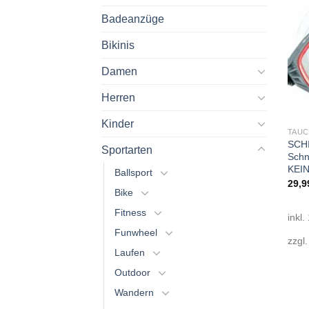
Badeanzüge
Bikinis
Damen
Herren
Kinder
TAUC
SCH
Sportarten
Schno
KEI
Ballsport
29,9
Bike
Fitness
inkl
Funwheel
zzgl
Laufen
Outdoor
Wandern