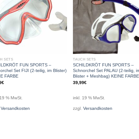
H SETS
TAUCH SETS
ILDKRÖT FUN SPORTS –
SCHILDKRÖT FUN SPORTS –
rchel Set FIJI (2-teilig, im Blister)
Schnorchel Set PALAU (2-teilig, i
NE FARBE
Blister + Meshbag) KEINE FARB
9
€
39,99
€
. 19 % MwSt.
inkl. 19 % MwSt.
.
Versandkosten
zzgl.
Versandkosten