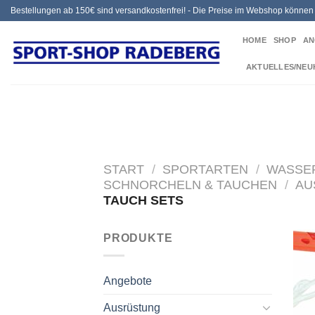
Zum
Bestellungen ab 150€ sind versandkostenfrei! - Die Preise im Webshop könne
Inhalt
HOME
SHOP
AN
springen
AKTUELLES/NEU
START
/
SPORTARTEN
/
WASSE
SCHNORCHELN & TAUCHEN
/
AU
TAUCH SETS
PRODUKTE
Angebote
Ausrüstung