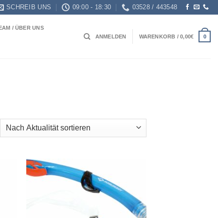
SCHREIB UNS
09:00 - 18:30
03528 / 443548
EAM / ÜBER UNS
0
ANMELDEN
WARENKORB /
0,00
€
ch
ualität
tiert
 to
Add to
list
wishlist