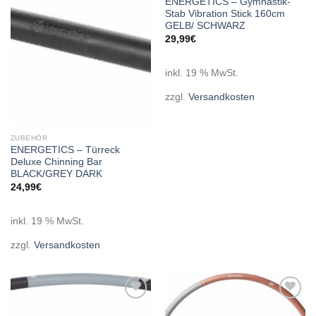
ENERGETICS – Gymnastik-
wishlist
wishlist
Stab Vibration Stick 160cm
GELB/ SCHWARZ
29,99
€
inkl. 19 % MwSt.
zzgl.
Versandkosten
ZUBEHÖR
ENERGETICS – Türreck
Deluxe Chinning Bar
BLACK/GREY DARK
24,99
€
inkl. 19 % MwSt.
zzgl.
Versandkosten
Add to
Add to