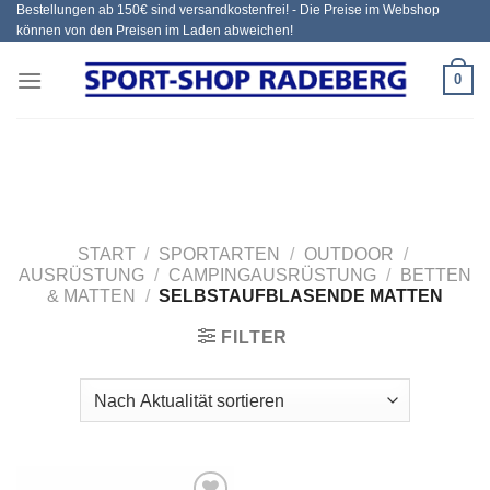
Bestellungen ab 150€ sind versandkostenfrei! - Die Preise im Webshop
Zum
können von den Preisen im Laden abweichen!
Inhalt
springen
0
START
/
SPORTARTEN
/
OUTDOOR
/
AUSRÜSTUNG
/
CAMPINGAUSRÜSTUNG
/
BETTEN
& MATTEN
/
SELBSTAUFBLASENDE MATTEN
FILTER