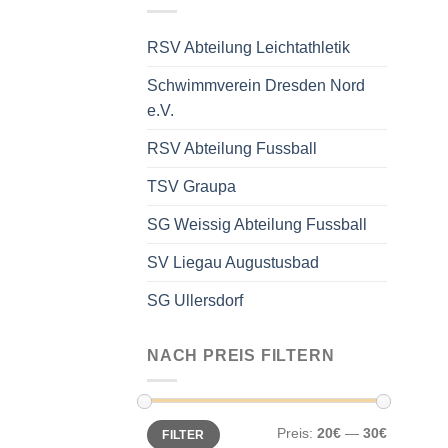
RSV Abteilung Leichtathletik
Schwimmverein Dresden Nord
e.V.
RSV Abteilung Fussball
TSV Graupa
SG Weissig Abteilung Fussball
SV Liegau Augustusbad
SG Ullersdorf
NACH PREIS FILTERN
Min.
Max.
Preis:
20€
—
30€
FILTER
Preis
Preis