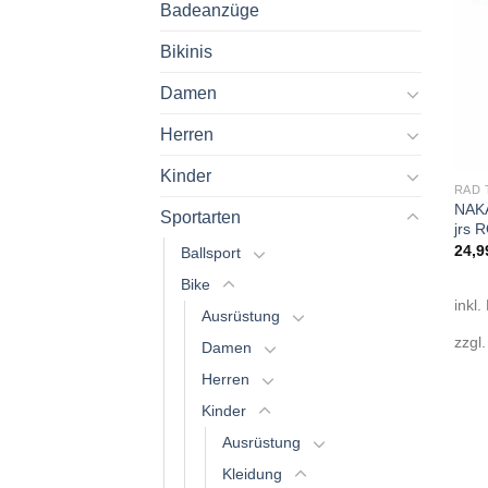
Badeanzüge
Bikinis
Damen
Herren
Kinder
RAD 
NAKA
Sportarten
jrs
24,9
Ballsport
Bike
inkl.
Ausrüstung
zzgl
Damen
Herren
Kinder
Ausrüstung
Kleidung