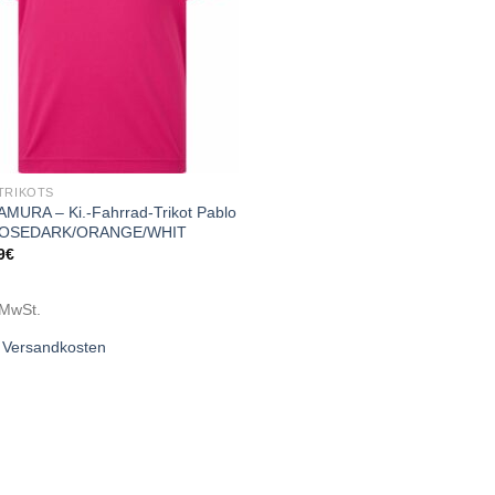
TRIKOTS
MURA – Ki.-Fahrrad-Trikot Pablo
 ROSEDARK/ORANGE/WHIT
9
€
 MwSt.
.
Versandkosten