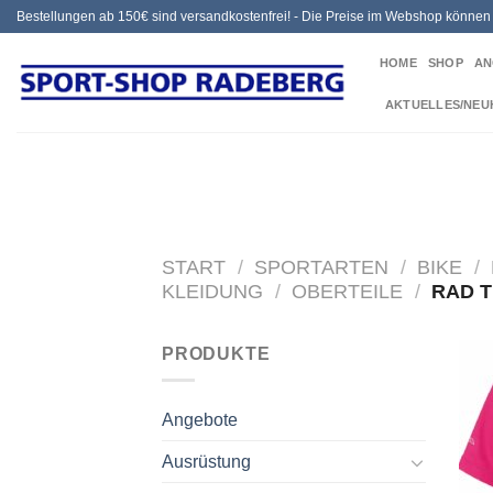
Zum
Bestellungen ab 150€ sind versandkostenfrei! - Die Preise im Webshop könne
Inhalt
HOME
SHOP
AN
springen
AKTUELLES/NEU
START
/
SPORTARTEN
/
BIKE
/
KLEIDUNG
/
OBERTEILE
/
RAD T
PRODUKTE
Angebote
Ausrüstung