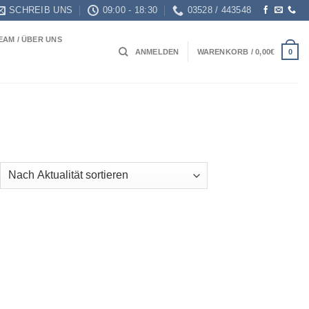
SCHREIB UNS
09:00 - 18:30
03528 / 443548
EAM / ÜBER UNS
0
ANMELDEN
WARENKORB /
0,00
€