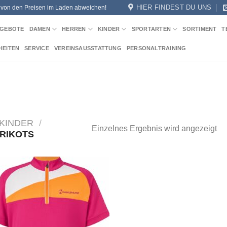
HIER FINDEST DU UNS
n von den Preisen im Laden abweichen!
GEBOTE
DAMEN
HERREN
KINDER
SPORTARTEN
SORTIMENT
T
HEITEN
SERVICE
VEREINSAUSSTATTUNG
PERSONALTRAINING
KINDER
/
Einzelnes Ergebnis wird angezeigt
RIKOTS
Add to
wishlist