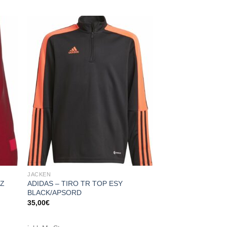
 to
Add to
list
wishlist
JACKEN
PZ
ADIDAS – TIRO TR TOP ESY
BLACK/APSORD
35,00
€