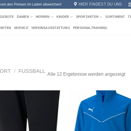
HIER FINDEST DU UNS
n von den Preisen im Laden abweichen!
GEBOTE
DAMEN
HERREN
KINDER
SPORTARTEN
SORTIMENT
T
HEITEN
SERVICE
VEREINSAUSSTATTUNG
PERSONALTRAINING
PORT
/
FUSSBALL
Na
Alle 12 Ergebnisse werden angezeigt
Akt
sor
Add to
Add
wishlist
wish