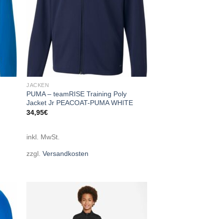
JACKEN
PUMA – teamRISE Training Poly
Jacket Jr PEACOAT-PUMA WHITE
34,95
€
inkl. MwSt.
zzgl.
Versandkosten
 to
Add to
list
wishlist