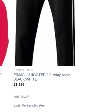
 to
Add to
list
wishlist
HOSEN LANG
P
ERIMA – SHOOTER 2.0 shiny pants
BLACK/WHITE
21,99
€
inkl. MwSt.
zzgl.
Versandkosten