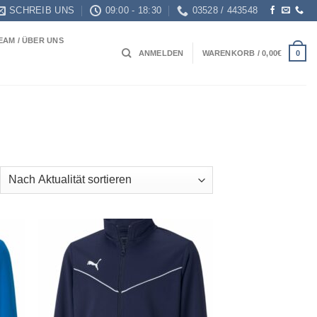
SCHREIB UNS
09:00 - 18:30
03528 / 443548
EAM / ÜBER UNS
0
ANMELDEN
WARENKORB /
0,00
€
ch
ualität
tiert
 to
Add to
list
wishlist