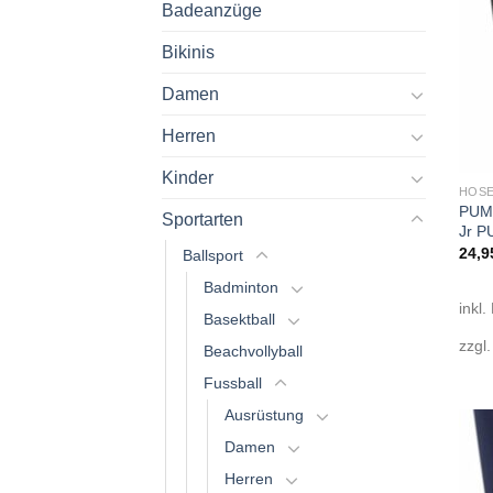
Badeanzüge
Bikinis
Damen
Herren
Kinder
HOSE
PUMA
Sportarten
Jr 
24,9
Ballsport
Badminton
inkl.
Basektball
zzgl
Beachvollyball
Fussball
Ausrüstung
Damen
Herren