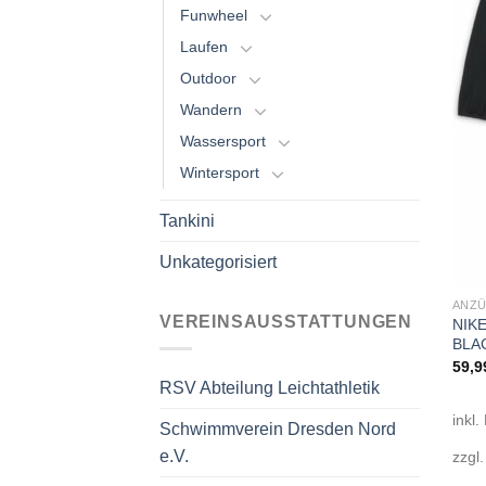
Funwheel
Laufen
Outdoor
Wandern
Wassersport
Wintersport
Tankini
Unkategorisiert
ANZ
VEREINSAUSSTATTUNGEN
NIKE
BLA
59,9
RSV Abteilung Leichtathletik
inkl.
Schwimmverein Dresden Nord
e.V.
zzgl