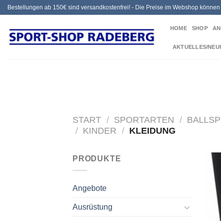
Zum
Bestellungen ab 150€ sind versandkostenfrei! - Die Preise im Webshop könne
Inhalt
HOME
SHOP
AN
springen
AKTUELLES/NEU
START
/
SPORTARTEN
/
BALLS
/
KINDER
/
KLEIDUNG
PRODUKTE
Angebote
Ausrüstung