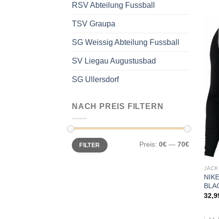
RSV Abteilung Fussball
TSV Graupa
SG Weissig Abteilung Fussball
SV Liegau Augustusbad
SG Ullersdorf
NACH PREIS FILTERN
Min.
Max.
Preis:
0€
—
70€
FILTER
Preis
Preis
JACK
NIKE
BLA
32,9