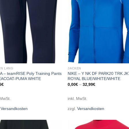
N LANG
JACKEN
 – teamRISE Poly Training Pants
NIKE – Y NK DF PARK20 TRK JK
PEACOAT-PUMA WHITE
ROYAL BLUE/WHITE/WHITE
5
€
0,00
€
–
32,99
€
 MwSt.
inkl. MwSt.
.
Versandkosten
zzgl.
Versandkosten