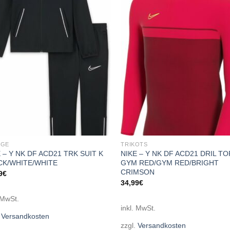
Add to
Add
wishlist
wish
ÜGE
TRIKOTS
 – Y NK DF ACD21 TRK SUIT K
NIKE – Y NK DF ACD21 DRIL TO
CK/WHITE/WHITE
GYM RED/GYM RED/BRIGHT
CRIMSON
9
€
34,99
€
 MwSt.
inkl. MwSt.
.
Versandkosten
zzgl.
Versandkosten