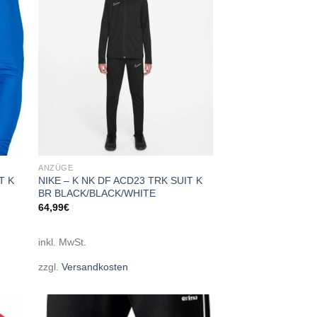
ANZÜGE
T K
NIKE – K NK DF ACD23 TRK SUIT K
BR BLACK/BLACK/WHITE
64,99
€
inkl. MwSt.
zzgl.
Versandkosten