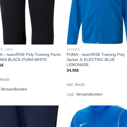
N LANG
JACKEN
 – teamRISE Poly Training Pants
PUMA – teamRISE Training Poly
PUMA BLACK-PUMA WHITE
Jacket Jr ELECTRIC BLUE
LEMONADE
5
€
34,95
€
 MwSt.
inkl. MwSt.
.
Versandkosten
zzgl.
Versandkosten
Add to
Add
wishlist
wish