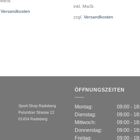
 MwSt.
34,99€
29,99€.
inkl. MwSt.
.
Versandkosten
zzgl.
Versandkosten
ÖFFNUNGSZEITEN
Sport-Shop Radeberg
Montag:
09:00 - 1
Pulsnitzer Strasse 22
Dienstag:
09:00 - 1
01454 Radeberg
Mittwoch:
09:00 - 1
Donnerstag:
09:00 - 1
Freitag:
09:00 - 1