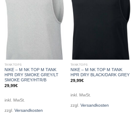
Add to
Add to
wishlist
wishlist
TANKTOPS
TANKTOPS
NIKE – M NK TOP M TANK
NIKE – M NK TOP M TANK
HPR DRY SMOKE GREY/LT
HPR DRY BLACK/DARK GREY
SMOKE GREY/HTR/B
29,99
€
29,99
€
inkl. MwSt.
inkl. MwSt.
zzgl.
Versandkosten
zzgl.
Versandkosten