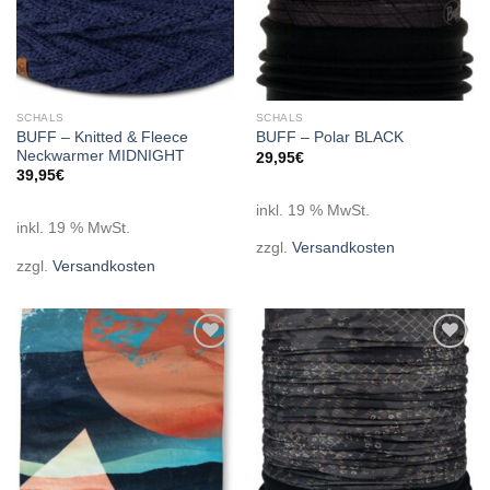
SCHALS
SCHALS
BUFF – Knitted & Fleece
BUFF – Polar BLACK
Neckwarmer MIDNIGHT
29,95
€
39,95
€
inkl. 19 % MwSt.
inkl. 19 % MwSt.
zzgl.
Versandkosten
zzgl.
Versandkosten
Add to
Add to
wishlist
wishlist