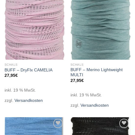
Add to
Add to
wishlist
wishlist
SCHALS
SCHALS
BUFF – Merino Lightweight
BUFF – DryFlx CAMELIA
MULTI
27,95
€
27,95
€
inkl. 19 % MwSt.
inkl. 19 % MwSt.
zzgl.
Versandkosten
zzgl.
Versandkosten
Add to
Add to