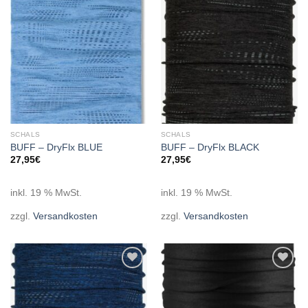
wishlist
wishlist
SCHALS
SCHALS
BUFF – DryFlx BLUE
BUFF – DryFlx BLACK
27,95
€
27,95
€
inkl. 19 % MwSt.
inkl. 19 % MwSt.
zzgl.
Versandkosten
zzgl.
Versandkosten
Add to
Add to
wishlist
wishlist