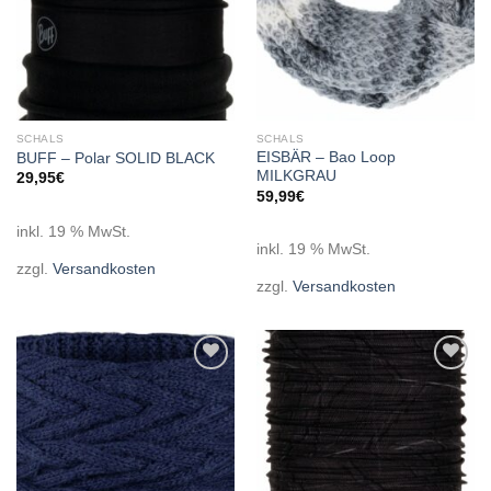
SCHALS
SCHALS
EISBÄR – Bao Loop
BUFF – Polar SOLID BLACK
MILKGRAU
29,95
€
59,99
€
inkl. 19 % MwSt.
inkl. 19 % MwSt.
zzgl.
Versandkosten
zzgl.
Versandkosten
Add to
Add to
wishlist
wishlist