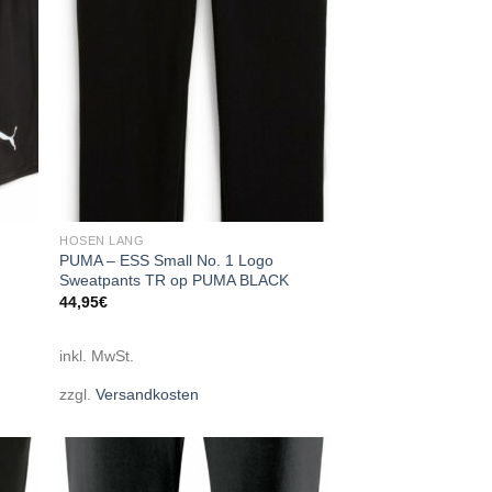
HOSEN LANG
PUMA – ESS Small No. 1 Logo
Sweatpants TR op PUMA BLACK
44,95
€
inkl. MwSt.
zzgl.
Versandkosten