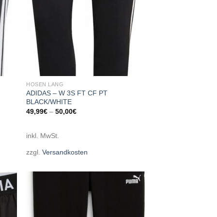
HOSEN LANG
ADIDAS – W 3S FT CF PT
BLACK/WHITE
49,99
€
–
50,00
€
inkl. MwSt.
zzgl.
Versandkosten
 to
Add to
list
wishlist