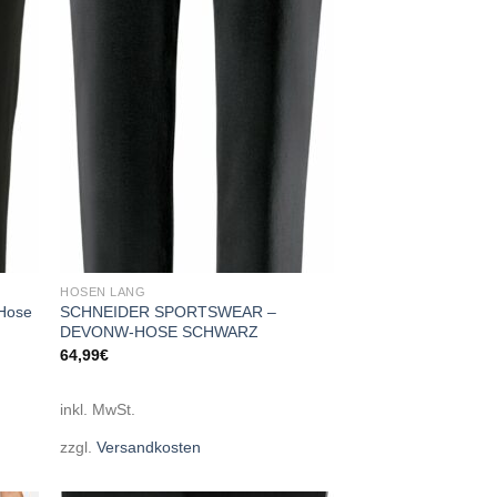
 to
Add to
list
wishlist
HOSEN LANG
 Hose
SCHNEIDER SPORTSWEAR –
DEVONW-HOSE SCHWARZ
64,99
€
inkl. MwSt.
zzgl.
Versandkosten