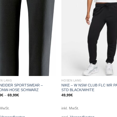
Add to
Add
wishlist
wish
N LANG
HOSEN LANG
NEIDER SPORTSWEAR –
NIKE – W NSW CLUB FLC MR P
ONW-HOSE SCHWARZ
STD BLACK/WHITE
9
€
–
69,99
€
49,99
€
 MwSt.
inkl. MwSt.
.
Versandkosten
zzgl.
Versandkosten