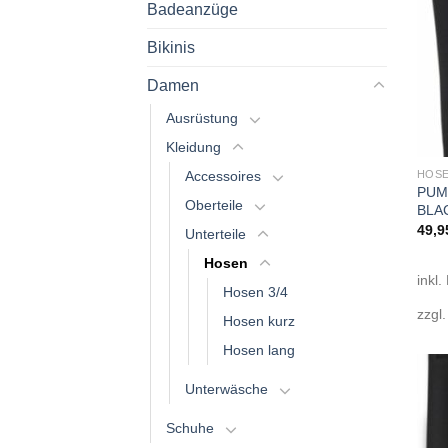
Badeanzüge
Bikinis
Damen
Ausrüstung
Kleidung
HOSE
Accessoires
PUMA
Oberteile
BLA
49,9
Unterteile
Hosen
inkl.
Hosen 3/4
zzgl
Hosen kurz
Hosen lang
Unterwäsche
Schuhe