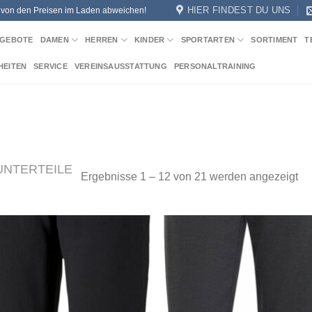
HIER FINDEST DU UNS
n von den Preisen im Laden abweichen!
GEBOTE
DAMEN
HERREN
KINDER
SPORTARTEN
SORTIMENT
T
HEITEN
SERVICE
VEREINSAUSSTATTUNG
PERSONALTRAINING
UNTERTEILE
Na
Ergebnisse 1 – 12 von 21 werden angezeigt
Akt
sor
Add to
Add
wishlist
wish