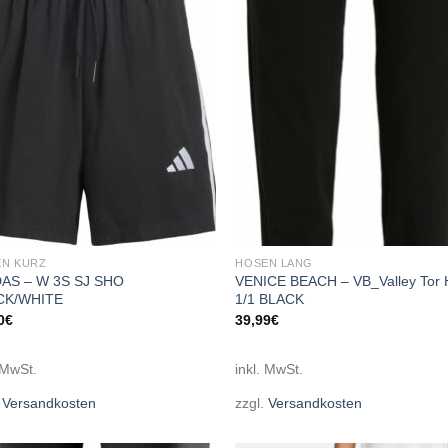
Add to
Add
wishlist
wish
N KURZ
HOSEN LANG
AS – W 3S SJ SHO
VENICE BEACH – VB_Valley Tor
CK/WHITE
1/1 BLACK
0
€
39,99
€
 MwSt.
inkl. MwSt.
.
Versandkosten
zzgl.
Versandkosten