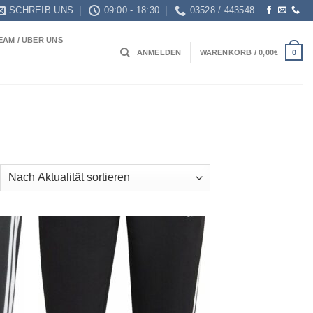
SCHREIB UNS
09:00 - 18:30
03528 / 443548
EAM / ÜBER UNS
0
ANMELDEN
WARENKORB /
0,00
€
ch
ualität
tiert
 to
Add to
list
wishlist