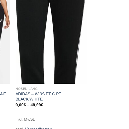
 to
Add to
list
wishlist
HOSEN LANG
ANT
ADIDAS – W 3S FT C PT
BLACK/WHITE
0,00
€
–
49,99
€
inkl. MwSt.
zzgl.
Versandkosten