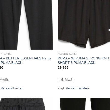
N LANG
HOSEN KURZ
A – BETTER ESSENTIALS Pants
PUMA – W PUMA STRONG KNIT
L PUMA BLACK
SHORT 3 PUMA BLACK
5
€
29,95
€
 MwSt.
inkl. MwSt.
.
Versandkosten
zzgl.
Versandkosten