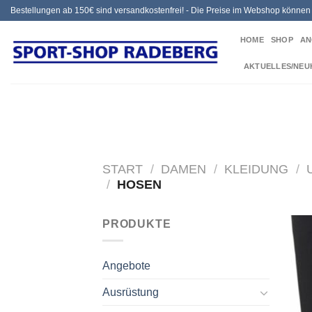
Zum
Bestellungen ab 150€ sind versandkostenfrei! - Die Preise im Webshop könne
Inhalt
HOME
SHOP
AN
springen
AKTUELLES/NEU
START
/
DAMEN
/
KLEIDUNG
/
/
HOSEN
PRODUKTE
Angebote
Ausrüstung