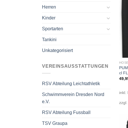
Herren
Kinder
Sportarten
Tankini
Unkategorisiert
HOSE
VEREINSAUSSTATTUNGEN
PUM
cl F
49,9
RSV Abteilung Leichtathletik
inkl.
Schwimmverein Dresden Nord
e.V.
zzgl
RSV Abteilung Fussball
TSV Graupa