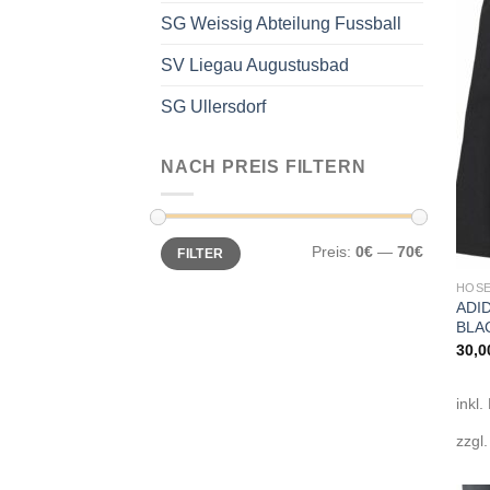
SG Weissig Abteilung Fussball
SV Liegau Augustusbad
SG Ullersdorf
NACH PREIS FILTERN
Min.
Max.
Preis:
0€
—
70€
FILTER
Preis
Preis
HOSE
ADID
BLA
30,0
inkl.
zzgl