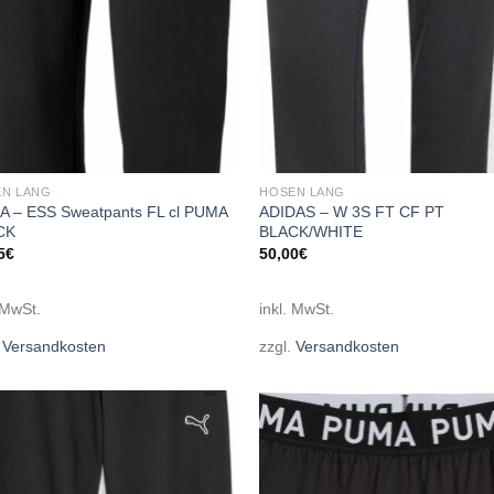
N LANG
HOSEN LANG
 – ESS Sweatpants FL cl PUMA
ADIDAS – W 3S FT CF PT
CK
BLACK/WHITE
5
€
50,00
€
 MwSt.
inkl. MwSt.
.
Versandkosten
zzgl.
Versandkosten
Add to
Add
wishlist
wish