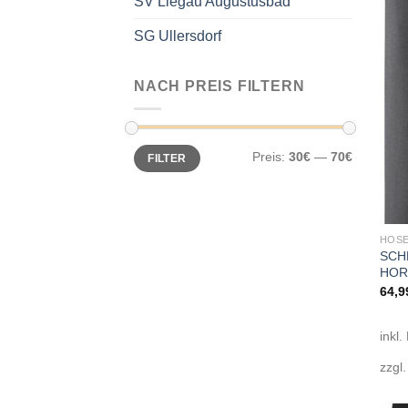
SV Liegau Augustusbad
SG Ullersdorf
NACH PREIS FILTERN
Min.
Max.
Preis:
30€
—
70€
FILTER
Preis
Preis
HOSE
SCH
HOR
64,9
inkl.
zzgl