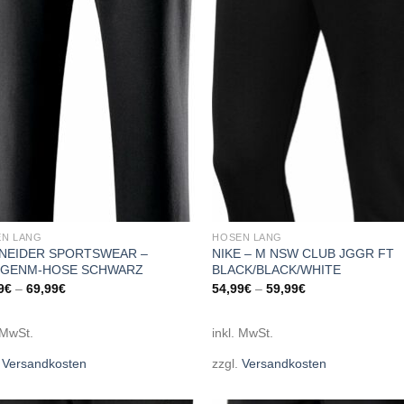
Add to
Add
wishlist
wish
N LANG
HOSEN LANG
NEIDER SPORTSWEAR –
NIKE – M NSW CLUB JGGR FT
GENM-HOSE SCHWARZ
BLACK/BLACK/WHITE
9
€
–
69,99
€
54,99
€
–
59,99
€
 MwSt.
inkl. MwSt.
.
Versandkosten
zzgl.
Versandkosten