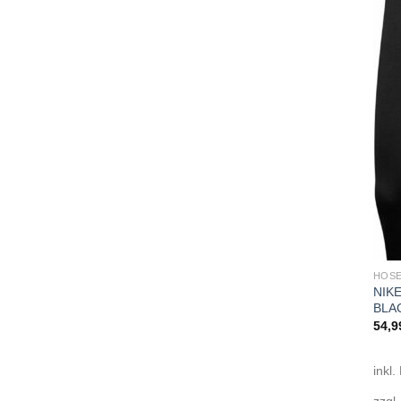
HOSE
NIK
BLA
54,9
inkl.
zzgl