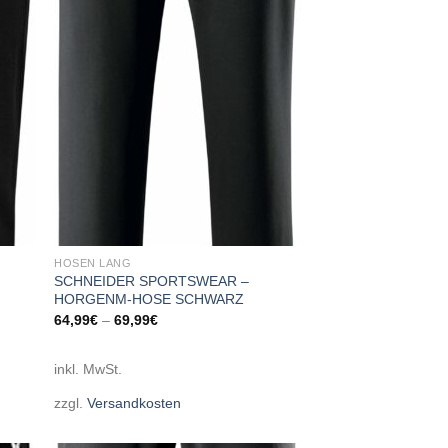
 to
Add to
list
wishlist
HOSEN LANG
SCHNEIDER SPORTSWEAR –
HORGENM-HOSE SCHWARZ
64,99
€
–
69,99
€
inkl. MwSt.
zzgl.
Versandkosten