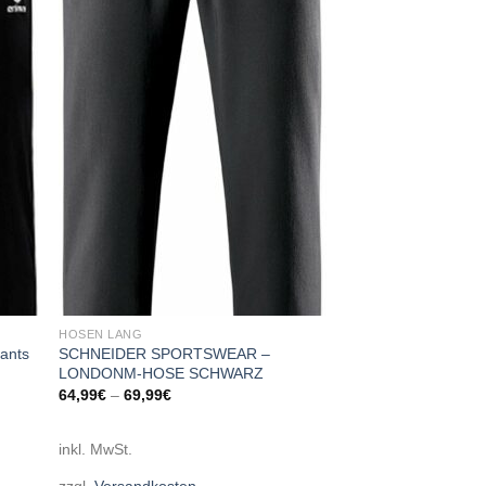
 to
Add to
list
wishlist
HOSEN LANG
ants
SCHNEIDER SPORTSWEAR –
LONDONM-HOSE SCHWARZ
64,99
€
–
69,99
€
inkl. MwSt.
zzgl.
Versandkosten