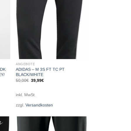
ANGEBOTE
 DK
ADIDAS – M 3S FT TC PT
Y/
BLACK/WHITE
Ursprünglicher
Aktueller
50,00
€
39,99
€
Preis
Preis
war:
ist:
50,00€
39,99€.
inkl. MwSt.
zzgl.
Versandkosten