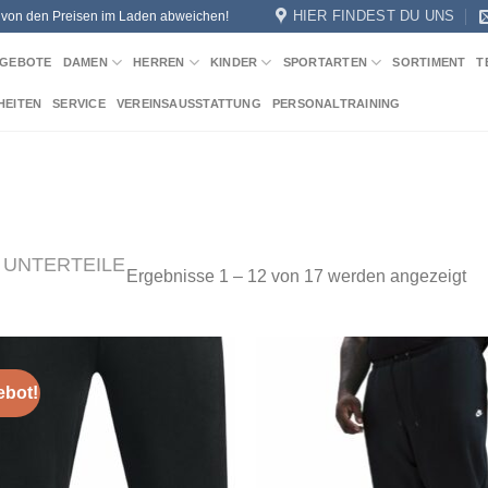
HIER FINDEST DU UNS
n von den Preisen im Laden abweichen!
GEBOTE
DAMEN
HERREN
KINDER
SPORTARTEN
SORTIMENT
T
HEITEN
SERVICE
VEREINSAUSSTATTUNG
PERSONALTRAINING
UNTERTEILE
Na
Ergebnisse 1 – 12 von 17 werden angezeigt
Akt
sor
bot!
Add to
Add
wishlist
wish