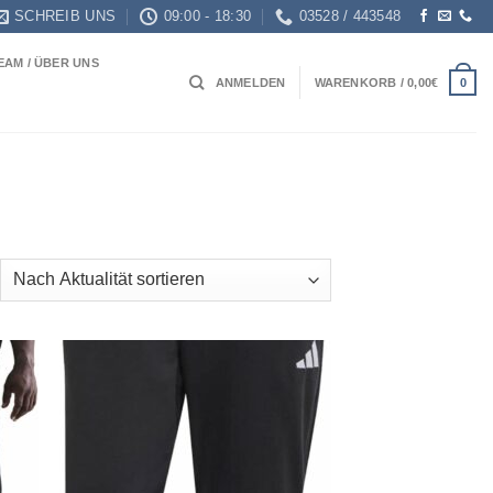
SCHREIB UNS
09:00 - 18:30
03528 / 443548
EAM / ÜBER UNS
0
ANMELDEN
WARENKORB /
0,00
€
ch
ualität
tiert
 to
Add to
list
wishlist