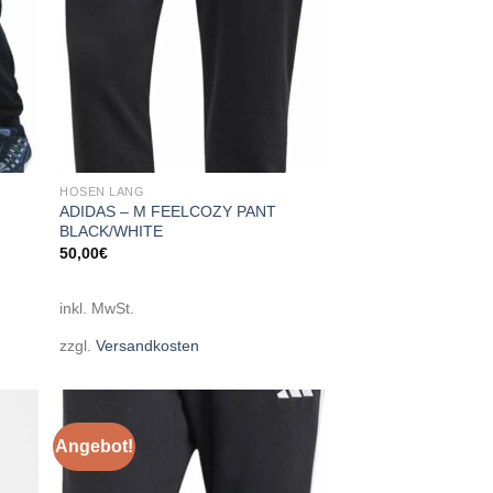
HOSEN LANG
ADIDAS – M FEELCOZY PANT
BLACK/WHITE
50,00
€
inkl. MwSt.
zzgl.
Versandkosten
Angebot!
 to
Add to
list
wishlist