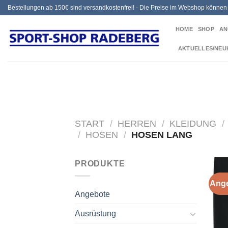
Zum
Bestellungen ab 150€ sind versandkostenfrei! - Die Preise im Webshop könne
Inhalt
HOME
SHOP
AN
springen
AKTUELLES/NEU
START
/
HERREN
/
KLEIDUNG
/
/
HOSEN
/
HOSEN LANG
PRODUKTE
Ange
Angebote
Ausrüstung