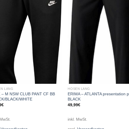
Add to
Add
wishlist
wish
N LANG
HOSEN LANG
E – M NSW CLUB PANT CF BB
ERIMA – ATLANTA presentation p
CK/BLACK/WHITE
BLACK
9
€
49,99
€
 MwSt.
inkl. MwSt.
.
Versandkosten
zzgl.
Versandkosten