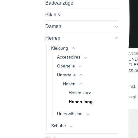
Badeanzüge
Bikinis
Damen
Herren
Kleidung
ANG
Accessoires
UND
FLE
Oberteile
55,0
Unterteile
Hosen
inkl.
Hosen kurz
zzgl
Hosen lang
Unterwäsche
Schuhe