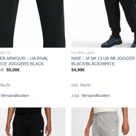
EBOTE
HOSEN LANG
ER ARMOUR – UA RIVAL
NIKE – M NK CLUB BB JOGGER
ECE JOGGERS BLACK
BLACK/BLACK/WHITE
Ursprünglicher
Aktueller
0
€
50,00
€
54,99
€
Preis
Preis
war:
ist:
55,00€
50,00€.
 MwSt.
inkl. MwSt.
.
Versandkosten
zzgl.
Versandkosten
Add to
Add
wishlist
wish