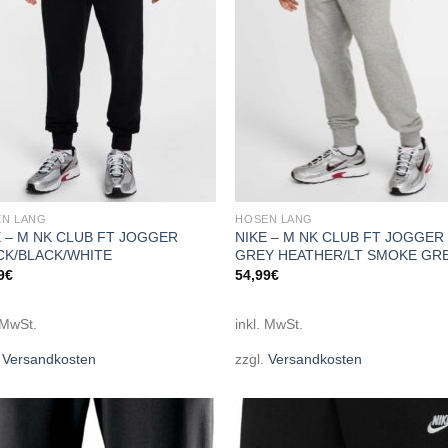
N LANG
HOSEN LANG
E – M NK CLUB FT JOGGER
NIKE – M NK CLUB FT JOGGER
CK/BLACK/WHITE
GREY HEATHER/LT SMOKE GRE
9
€
54,99
€
 MwSt.
inkl. MwSt.
.
Versandkosten
zzgl.
Versandkosten