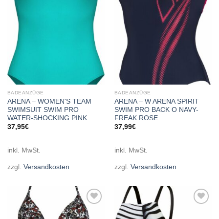
BADEANZÜGE
BADEANZÜGE
ARENA – WOMEN'S TEAM
ARENA – W ARENA SPIRIT
SWIMSUIT SWIM PRO
SWIM PRO BACK O NAVY-
WATER-SHOCKING PINK
FREAK ROSE
37,95
€
37,99
€
inkl. MwSt.
inkl. MwSt.
zzgl.
Versandkosten
zzgl.
Versandkosten
Add to
Add to
wishlist
wishlist