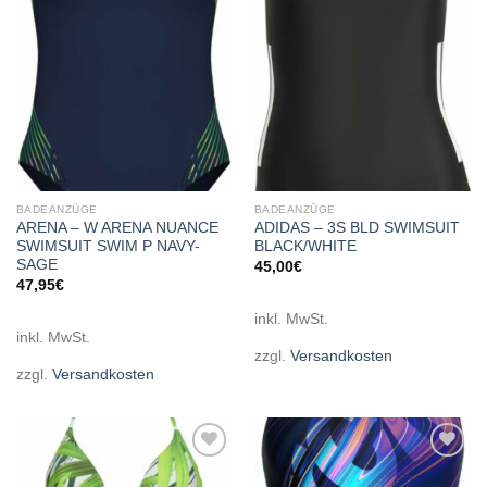
wishlist
wishlist
BADEANZÜGE
BADEANZÜGE
ARENA – W ARENA NUANCE
ADIDAS – 3S BLD SWIMSUIT
SWIMSUIT SWIM P NAVY-
BLACK/WHITE
SAGE
45,00
€
47,95
€
inkl. MwSt.
inkl. MwSt.
zzgl.
Versandkosten
zzgl.
Versandkosten
Add to
Add to