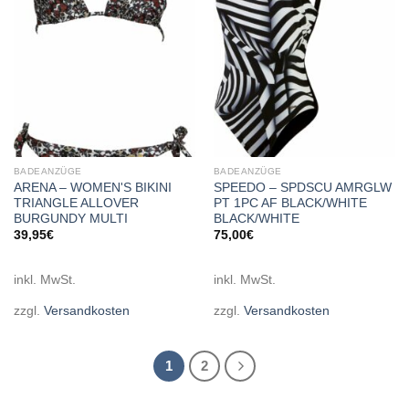
BADEANZÜGE
BADEANZÜGE
ARENA – WOMEN'S BIKINI
SPEEDO – SPDSCU AMRGLW
TRIANGLE ALLOVER
PT 1PC AF BLACK/WHITE
BURGUNDY MULTI
BLACK/WHITE
39,95
€
75,00
€
inkl. MwSt.
inkl. MwSt.
zzgl.
Versandkosten
zzgl.
Versandkosten
1
2