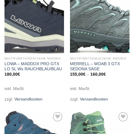
wishlist
wishlist
MULTIFUNKTIONSSCHUHE NIEDRIG
MULTIFUNKTIONSSCHUHE NIEDRIG
LOWA – MADDOX PRO GTX
MERRELL – MOAB 3 GTX
LO SL Ws RAUCHBLAU/BLAU
SEDONA SAGE
180,00
€
155,00
€
–
160,00
€
inkl. MwSt.
inkl. MwSt.
zzgl.
Versandkosten
zzgl.
Versandkosten
Add to
Add to
wishlist
wishlist