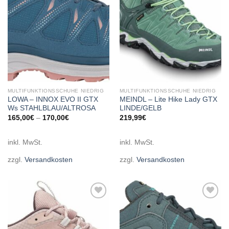
MULTIFUNKTIONSSCHUHE NIEDRIG
MULTIFUNKTIONSSCHUHE NIEDRIG
LOWA – INNOX EVO II GTX
MEINDL – Lite Hike Lady GTX
Ws STAHLBLAU/ALTROSA
LINDE/GELB
165,00
€
–
170,00
€
219,99
€
inkl. MwSt.
inkl. MwSt.
zzgl.
Versandkosten
zzgl.
Versandkosten
Add to
Add to
wishlist
wishlist