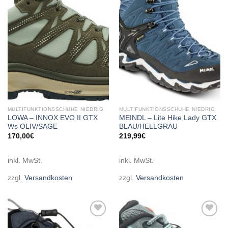
Add to
Add to
wishlist
wishlist
MULTIFUNKTIONSSCHUHE NIEDRIG
MULTIFUNKTIONSSCHUHE NIEDRIG
LOWA – INNOX EVO II GTX
MEINDL – Lite Hike Lady GTX
Ws OLIV/SAGE
BLAU/HELLGRAU
170,00
€
219,99
€
inkl. MwSt.
inkl. MwSt.
zzgl.
Versandkosten
zzgl.
Versandkosten
Add to
Add to