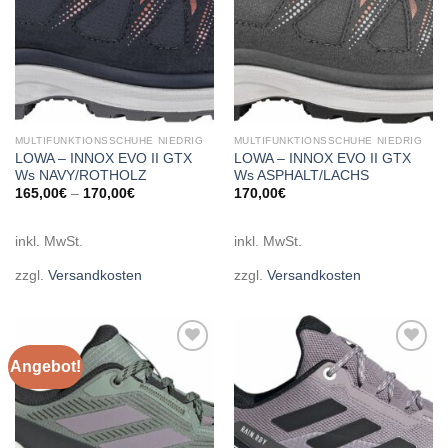
MULTIFUNKTIONSSCHUHE NIEDRIG
MULTIFUNKTIONSSCHUHE NIEDRIG
LOWA – INNOX EVO II GTX
LOWA – INNOX EVO II GTX
Ws NAVY/ROTHOLZ
Ws ASPHALT/LACHS
165,00
€
–
170,00
€
170,00
€
inkl. MwSt.
inkl. MwSt.
zzgl.
Versandkosten
zzgl.
Versandkosten
Angebot!
Add to
Add to
wishlist
wishlist