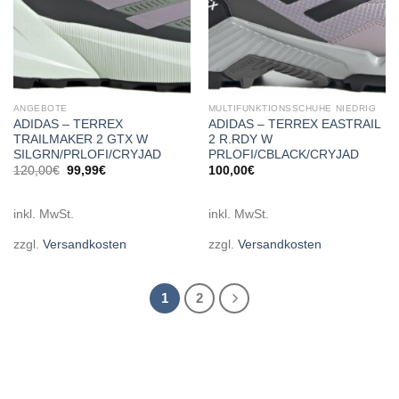
ANGEBOTE
MULTIFUNKTIONSSCHUHE NIEDRIG
ADIDAS – TERREX
ADIDAS – TERREX EASTRAIL
TRAILMAKER 2 GTX W
2 R.RDY W
SILGRN/PRLOFI/CRYJAD
PRLOFI/CBLACK/CRYJAD
Ursprünglicher
Aktueller
120,00
€
99,99
€
100,00
€
Preis
Preis
war:
ist:
120,00€
99,99€.
inkl. MwSt.
inkl. MwSt.
zzgl.
Versandkosten
zzgl.
Versandkosten
1
2