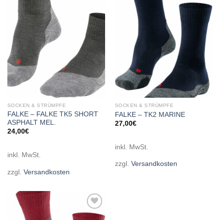
Add to
Add to
wishlist
wishlist
SOCKEN & STRÜMPFE
SOCKEN & STRÜMPFE
FALKE – FALKE TK5 SHORT
FALKE – TK2 MARINE
ASPHALT MEL.
27,00
€
24,00
€
inkl. MwSt.
inkl. MwSt.
zzgl.
Versandkosten
zzgl.
Versandkosten
Add to