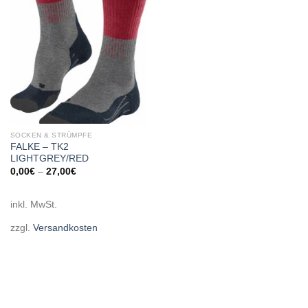
wishlist
SOCKEN & STRÜMPFE
FALKE – TK2
LIGHTGREY/RED
0,00
€
–
27,00
€
inkl. MwSt.
zzgl.
Versandkosten