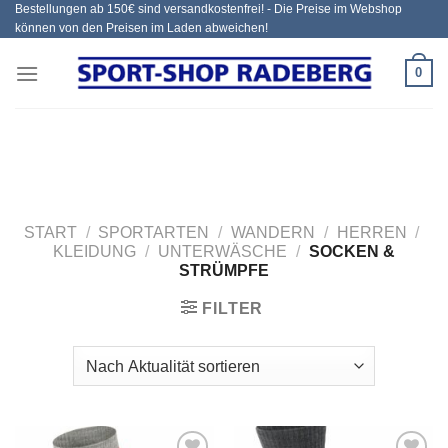
Bestellungen ab 150€ sind versandkostenfrei! - Die Preise im Webshop
Zum
können von den Preisen im Laden abweichen!
Inhalt
springen
0
START
/
SPORTARTEN
/
WANDERN
/
HERREN
/
KLEIDUNG
/
UNTERWÄSCHE
/
SOCKEN &
STRÜMPFE
FILTER