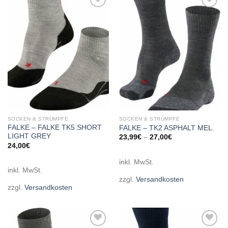
Add to
Add to
wishlist
wishlist
SOCKEN & STRÜMPFE
SOCKEN & STRÜMPFE
FALKE – FALKE TK5 SHORT
FALKE – TK2 ASPHALT MEL.
LIGHT GREY
23,99
€
–
27,00
€
24,00
€
inkl. MwSt.
inkl. MwSt.
zzgl.
Versandkosten
zzgl.
Versandkosten