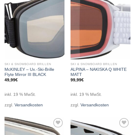
Add to
Add to
wishlist
wishlist
SKI & SNOWBOARD BRILLEN
SKI & SNOWBOARD BRILLEN
McKINLEY – Ux.-Ski-Brille
ALPINA – NAKISKA Q WHITE
Flyte Mirror III BLACK
MATT
49,99
€
99,99
€
inkl. 19 % MwSt.
inkl. 19 % MwSt.
zzgl.
Versandkosten
zzgl.
Versandkosten
Add to
Add to