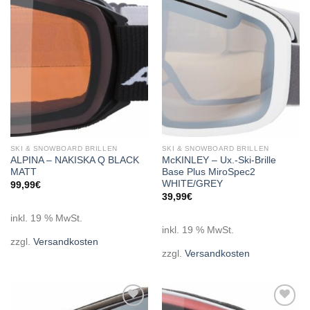
Add to
Add to
wishlist
wishlist
SKI & SNOWBOARD BRILLEN
SKI & SNOWBOARD BRILLEN
ALPINA – NAKISKA Q BLACK
McKINLEY – Ux.-Ski-Brille
MATT
Base Plus MiroSpec2
WHITE/GREY
99,99
€
39,99
€
inkl. 19 % MwSt.
inkl. 19 % MwSt.
zzgl.
Versandkosten
zzgl.
Versandkosten