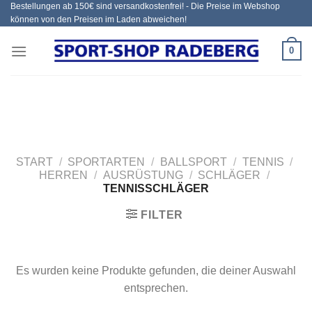
Bestellungen ab 150€ sind versandkostenfrei! - Die Preise im Webshop
Zum
können von den Preisen im Laden abweichen!
Inhalt
springen
0
START
/
SPORTARTEN
/
BALLSPORT
/
TENNIS
/
HERREN
/
AUSRÜSTUNG
/
SCHLÄGER
/
TENNISSCHLÄGER
FILTER
Es wurden keine Produkte gefunden, die deiner Auswahl
entsprechen.