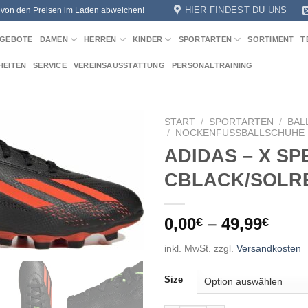
HIER FINDEST DU UNS
n von den Preisen im Laden abweichen!
GEBOTE
DAMEN
HERREN
KINDER
SPORTARTEN
SORTIMENT
T
HEITEN
SERVICE
VEREINSAUSSTATTUNG
PERSONALTRAINING
START
/
SPORTARTEN
/
BAL
/
NOCKENFUSSBALLSCHUHE
ADIDAS – X SP
Add to
wishlist
CBLACK/SOLR
0,00
–
49,99
€
€
inkl. MwSt.
zzgl.
Versandkosten
Size