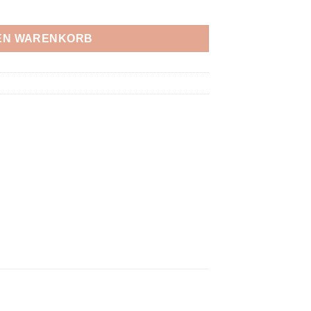
FxG J CBLACK/SOLRED/SGREEN Menge
DEN WARENKORB