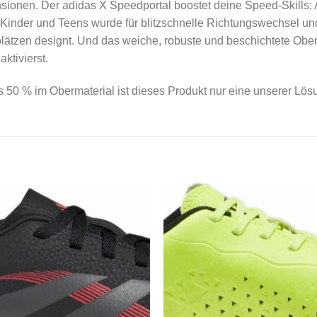
nen. Der adidas X Speedportal boostet deine Speed-Skills: A
 Kinder und Teens wurde für blitzschnelle Richtungswechsel un
tzen designt. Und das weiche, robuste und beschichtete Obermat
ktivierst.
s 50 % im Obermaterial ist dieses Produkt nur eine unserer Lö
Add to
Add
wishlist
wishl