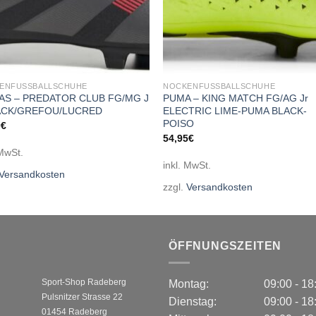
ENFUSSBALLSCHUHE
NOCKENFUSSBALLSCHUHE
AS – PREDATOR CLUB FG/MG J
PUMA – KING MATCH FG/AG Jr
ACK/GREFOU/LUCRED
ELECTRIC LIME-PUMA BLACK-
POISO
0
€
54,95
€
 MwSt.
inkl. MwSt.
Versandkosten
zzgl.
Versandkosten
ÖFFNUNGSZEITEN
Sport-Shop Radeberg
Montag:
09:00 - 1
Pulsnitzer Strasse 22
Dienstag:
09:00 - 1
01454 Radeberg