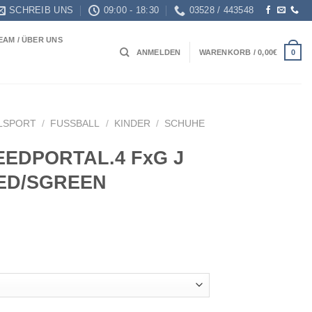
SCHREIB UNS
09:00 - 18:30
03528 / 443548
EAM / ÜBER UNS
0
ANMELDEN
WARENKORB /
0,00
€
LSPORT
/
FUSSBALL
/
KINDER
/
SCHUHE
EEDPORTAL.4 FxG J
ED/SGREEN