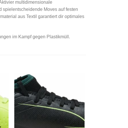
ktivier multidimensionale
d spielentscheidende Moves auf festen
erial aus Textil garantiert dir optimales
sungen im Kampf gegen Plastikmüll.
 to
Add to
ist
wishlist