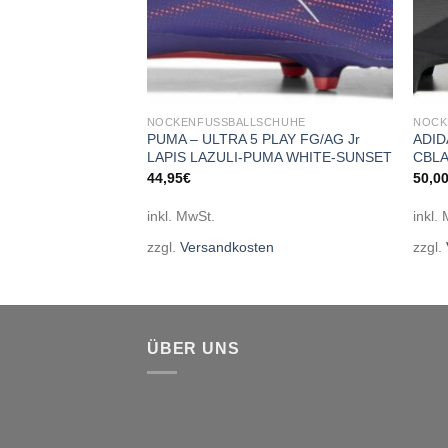
CHUHE
NOCKENFUSSBALLSCHUHE
NOCK
9 MATCH FGAG Jr
PUMA – ULTRA 5 PLAY FG/AG Jr
ADID
ENSE MINT-PUMA
LAPIS LAZULI-PUMA WHITE-SUNSET
CBL
44,95
€
50,0
inkl. MwSt.
inkl.
zzgl.
Versandkosten
zzgl.
en
ÜBER UNS