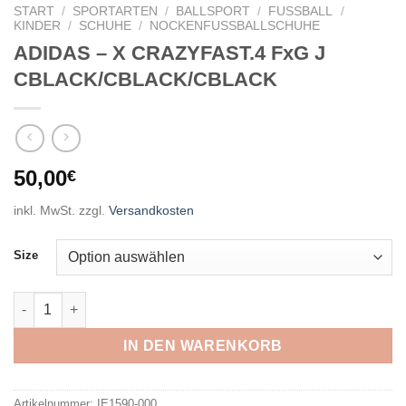
START
/
SPORTARTEN
/
BALLSPORT
/
FUSSBALL
/
KINDER
/
SCHUHE
/
NOCKENFUSSBALLSCHUHE
ADIDAS – X CRAZYFAST.4 FxG J
CBLACK/CBLACK/CBLACK
50,00
€
inkl. MwSt.
zzgl.
Versandkosten
Size
ADIDAS - X CRAZYFAST.4 FxG J CBLACK/CBLACK/CBLACK Me
IN DEN WARENKORB
Artikelnummer:
IE1590-000