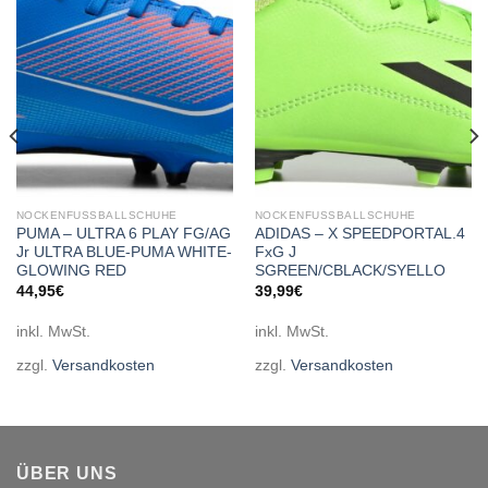
wishlist
wishlist
NOCKENFUSSBALLSCHUHE
NOCKENFUSSBALLSCHUHE
PUMA – ULTRA 6 PLAY FG/AG
ADIDAS – X SPEEDPORTAL.4
Jr ULTRA BLUE-PUMA WHITE-
FxG J
GLOWING RED
SGREEN/CBLACK/SYELLO
44,95
€
39,99
€
inkl. MwSt.
inkl. MwSt.
zzgl.
Versandkosten
zzgl.
Versandkosten
ÜBER UNS