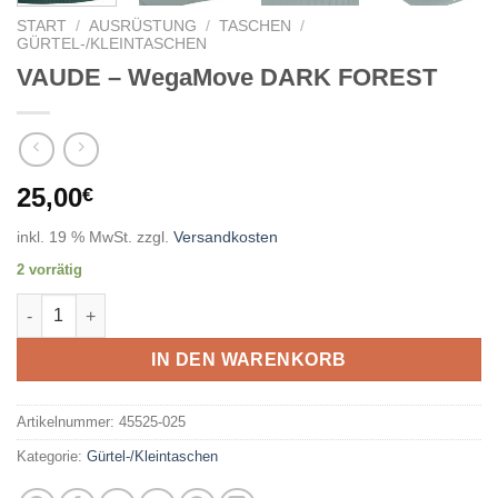
START
/
AUSRÜSTUNG
/
TASCHEN
/
GÜRTEL-/KLEINTASCHEN
VAUDE – WegaMove DARK FOREST
25,00
€
inkl. 19 % MwSt.
zzgl.
Versandkosten
2 vorrätig
VAUDE - WegaMove DARK FOREST Menge
IN DEN WARENKORB
Artikelnummer:
45525-025
Kategorie:
Gürtel-/Kleintaschen