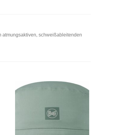
em atmungsaktiven, schweißableitenden
 to
Add to
ist
wishlist