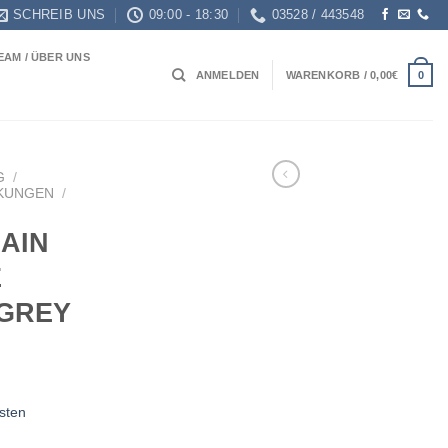
SCHREIB UNS
09:00 - 18:30
03528 / 443548
EAM / ÜBER UNS
0
ANMELDEN
WARENKORB /
0,00
€
G
/
KUNGEN
/
RAIN
E
 GREY
sten