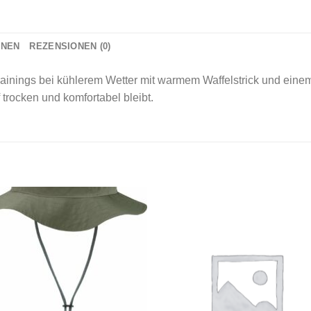
ONEN
REZENSIONEN (0)
rainings bei kühlerem Wetter mit warmem Waffelstrick und ein
f trocken und komfortabel bleibt.
Add to
Add
wishlist
wishl