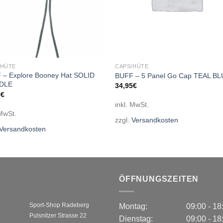
/HÜTE
CAPS/HÜTE
 – Explore Booney Hat SOLID
BUFF – 5 Panel Go Cap TEAL B
DLE
34,95
€
5
€
inkl. MwSt.
 MwSt.
zzgl.
Versandkosten
Versandkosten
ÖFFNUNGSZEITEN
Sport-Shop Radeberg
Montag:
09:00 - 1
Pulsnitzer Strasse 22
Dienstag:
09:00 - 1