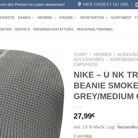
HIER FINDEST DU UNS
n von den Preisen im Laden abweichen!
GEBOTE
DAMEN
HERREN
KINDER
SPORTARTEN
SORTIMENT
T
HEITEN
SERVICE
VEREINSAUSSTATTUNG
PERSONALTRAINING
START
/
HERREN
/
KLEIDUN
ACCESSOIRES
/
KOPFBEDEC
CAPS/HÜTE
Add to
NIKE – U NK T
wishlist
BEANIE SMOK
GREY/MEDIUM
27,99
€
inkl. 19 % MwSt.
zzgl.
Versandko
1 vorrätig