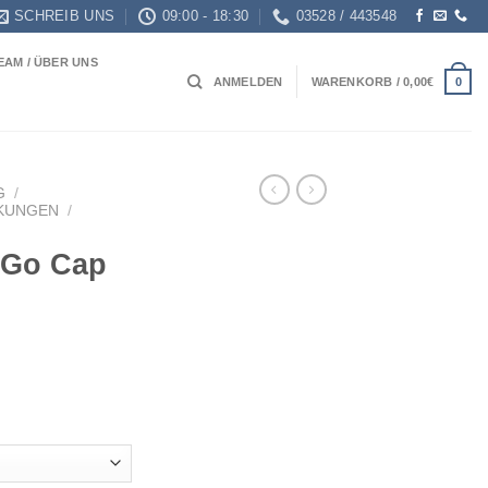
SCHREIB UNS
09:00 - 18:30
03528 / 443548
EAM / ÜBER UNS
0
ANMELDEN
WARENKORB /
0,00
€
G
/
KUNGEN
/
 Go Cap