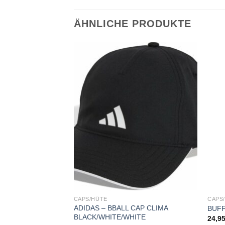
ÄHNLICHE PRODUKTE
Add to
Add to
wishlist
wishlist
CAPS/HÜTE
CAPS
o Cap SOLID
ADIDAS – BBALL CAP CLIMA
BUFF
BLACK/WHITE/WHITE
24,9