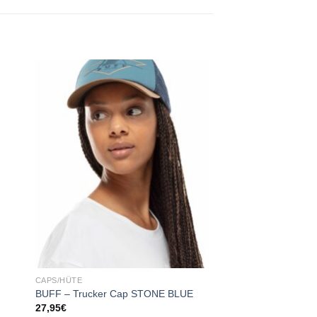
 to
Add to
ist
wishlist
CAPS/HÜTE
BUFF – Trucker Cap STONE BLUE
27,95
€