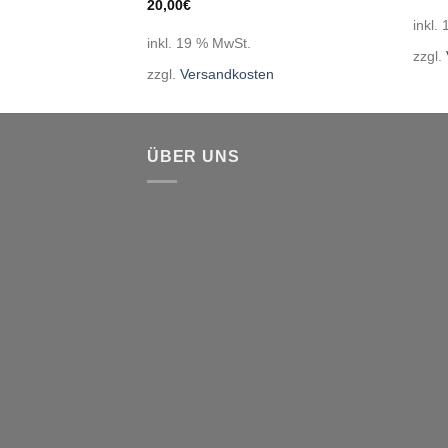
20,00
€
inkl.
inkl. 19 % MwSt.
zzgl.
en
zzgl.
Versandkosten
ÜBER UNS