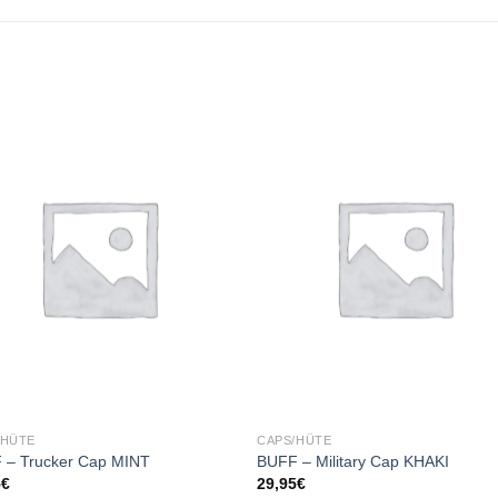
Add to
Add
wishlist
wishl
/HÜTE
CAPS/HÜTE
 – Trucker Cap MINT
BUFF – Military Cap KHAKI
5
€
29,95
€