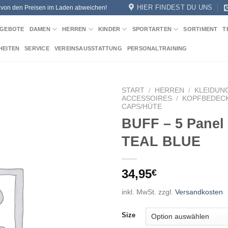
HIER FINDEST DU UNS
n von den Preisen im Laden abweichen!
GEBOTE
DAMEN
HERREN
KINDER
SPORTARTEN
SORTIMENT
T
HEITEN
SERVICE
VEREINSAUSSTATTUNG
PERSONALTRAINING
START
/
HERREN
/
KLEIDUN
ACCESSOIRES
/
KOPFBEDEC
CAPS/HÜTE
Add to
BUFF – 5 Panel
wishlist
TEAL BLUE
34,95
€
inkl. MwSt.
zzgl.
Versandkosten
Size