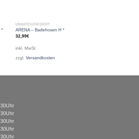
UNKATEGORISIERT
 *
ARENA – Badehosen H *
32,99
€
inkl. MwSt.
zzgl.
Versandkosten
8:30Uhr
8:30Uhr
8:30Uhr
8:30Uhr
8:30Uhr