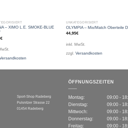
TEGORISIERT
UNKATEGORISIERT
NA – XIMO L.E. SMOKE-BLUE
OLYMPIA – Mix/Match Oberteile D
T
44,95
€
5
€
inkl. MwSt.
 MwSt.
zzgl.
Versandkosten
Versandkosten
ÖFFNUNGSZEITEN
Sport-Shop Radeberg
Montag:
09:00 - 1
Pulsnitzer Strasse 22
Dienstag:
09:00 - 1
01454 Radeberg
Mittwoch:
09:00 - 1
Donnerstag:
09:00 - 1
Freitag:
09:00 - 1