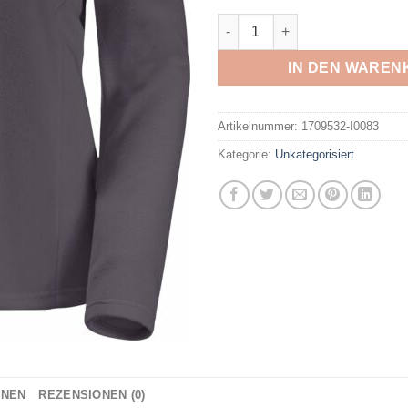
JACK WOLFSKIN - TAUNUS H
IN DEN WAREN
Artikelnummer:
1709532-I0083
Kategorie:
Unkategorisiert
ONEN
REZENSIONEN (0)