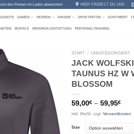
HIER FINDEST DU UNS
n von den Preisen im Laden abweichen!
GEBOTE
DAMEN
HERREN
KINDER
SPORTARTEN
SORTIMENT
T
HEITEN
SERVICE
VEREINSAUSSTATTUNG
PERSONALTRAINING
START
/
UNKATEGORISIERT
JACK WOLFSKI
Add to
TAUNUS HZ W 
wishlist
BLOSSOM
59,00
–
59,95
€
€
inkl. MwSt.
zzgl.
Versandkosten
Size