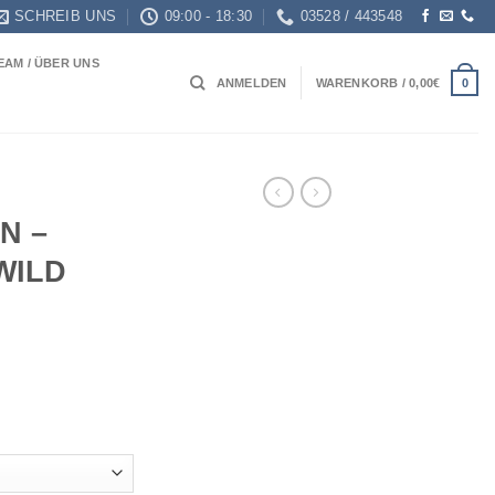
SCHREIB UNS
09:00 - 18:30
03528 / 443548
EAM / ÜBER UNS
0
ANMELDEN
WARENKORB /
0,00
€
N –
WILD