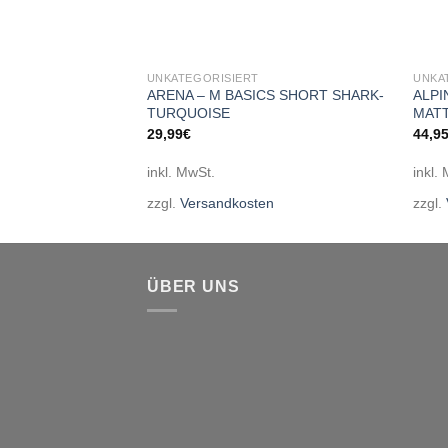
UNKATEGORISIERT
UNKA
ARENA – M BASICS SHORT SHARK-
ALPI
en H *
TURQUOISE
MAT
29,99
€
44,9
inkl. MwSt.
inkl.
en
zzgl.
Versandkosten
zzgl.
ÜBER UNS