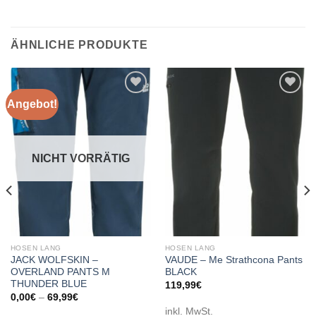
ÄHNLICHE PRODUKTE
Angebot!
Add to
Add to
wishlist
wishlist
NICHT VORRÄTIG
HOSEN LANG
HOSEN LANG
JACK WOLFSKIN –
VAUDE – Me Strathcona Pants
OVERLAND PANTS M
BLACK
THUNDER BLUE
119,99
€
0,00
€
–
69,99
€
inkl. MwSt.