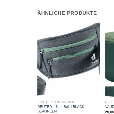
ÄHNLICHE PRODUKTE
Add to
Add to
wishlist
wishlist
CHEN
GÜRTEL-/KLEINTASCHEN
GÜRT
ve BLACK/PURPLE
DEUTER – Neo Belt I BLACK-
VAUD
SEAGREEN
25,0