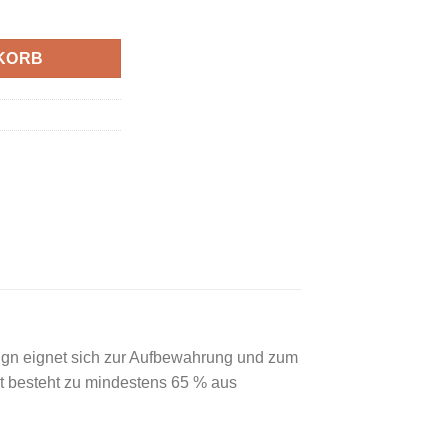
RING BLACK/BLACK/WHITE Menge
KORB
esign eignet sich zur Aufbewahrung und zum
kt besteht zu mindestens 65 % aus