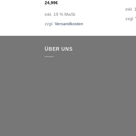
24,99
€
inkl.
inkl. 19 % MwSt.
zzgl.
en
zzgl.
Versandkosten
ÜBER UNS