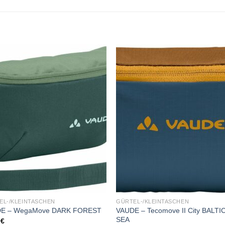
Add to
Add
wishlist
wishl
EL-/KLEINTASCHEN
GÜRTEL-/KLEINTASCHEN
VAUDE – Tecomove II City BALTI
E – WegaMove DARK FOREST
SEA
0
€