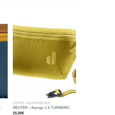
 to
Add to
ist
wishlist
GÜRTEL-/KLEINTASCHEN
C
DEUTER – Avengo 1.5 TURMERIC
25,00
€