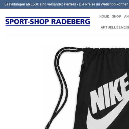
Zum
Bestellungen ab 150€ sind versandkostenfrei! - Die Preise im Webshop könne
Inhalt
HOME
SHOP
AN
springen
AKTUELLES/NEU