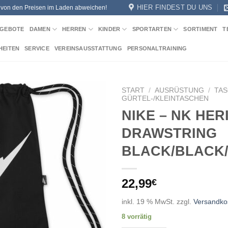
HIER FINDEST DU UNS
n von den Preisen im Laden abweichen!
GEBOTE
DAMEN
HERREN
KINDER
SPORTARTEN
SORTIMENT
T
HEITEN
SERVICE
VEREINSAUSSTATTUNG
PERSONALTRAINING
START
/
AUSRÜSTUNG
/
TA
GÜRTEL-/KLEINTASCHEN
NIKE – NK HER
Add to
wishlist
DRAWSTRING
BLACK/BLACK
22,99
€
inkl. 19 % MwSt.
zzgl.
Versandko
8 vorrätig