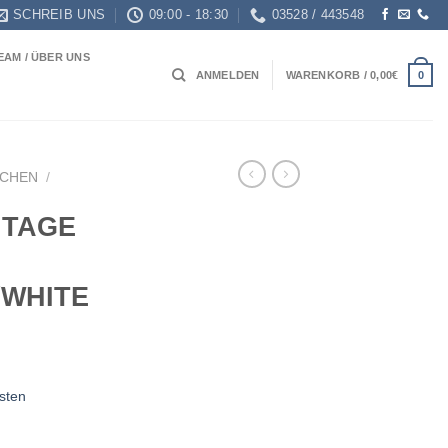
SCHREIB UNS
09:00 - 18:30
03528 / 443548
EAM / ÜBER UNS
0
ANMELDEN
WARENKORB /
0,00
€
SCHEN
/
ITAGE
/WHITE
sten