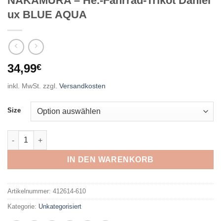
NAKAMURA – He.-Fahrrad-Trikot Daniel
ux BLUE AQUA
34,99
€
inkl. MwSt.
zzgl.
Versandkosten
Size
NAKAMURA - He.-Fahrrad-Trikot Daniel ux BLUE AQUA Menge
IN DEN WARENKORB
Artikelnummer:
412614-610
Kategorie:
Unkategorisiert