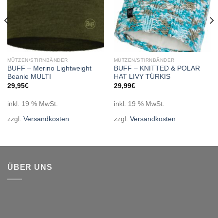
MÜTZEN/STIRNBÄNDER
MÜTZEN/STIRNBÄNDER
BUFF – Merino Lightweight
BUFF – KNITTED & POLAR
Beanie MULTI
HAT LIVY TÜRKIS
29,95
€
29,99
€
inkl. 19 % MwSt.
inkl. 19 % MwSt.
zzgl.
Versandkosten
zzgl.
Versandkosten
ÜBER UNS