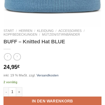
START
/
HERREN
/
KLEIDUNG
/
ACCESSOIRES
/
KOPFBEDECKUNGEN
/
MÜTZEN/STIRNBÄNDER
BUFF – Knitted Hat BLUE
24,95
€
inkl. 19 % MwSt.
zzgl.
Versandkosten
2 vorrätig
BUFF - Knitted Hat BLUE Menge
IN DEN WARENKORB