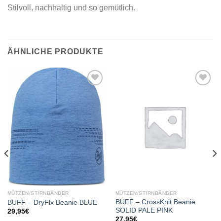
Stilvoll, nachhaltig und so gemütlich.
ÄHNLICHE PRODUKTE
Add to
Add to
wishlist
wishlist
MÜTZEN/STIRNBÄNDER
MÜTZEN/STIRNBÄNDER
BUFF – CrossKnit Beanie
BUFF – DryFlx Beanie BLUE
SOLID PALE PINK
29,95
€
27,95
€