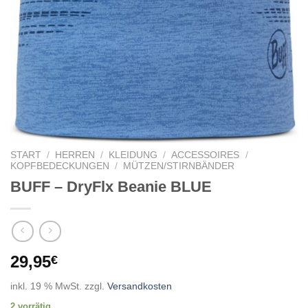
START
/
HERREN
/
KLEIDUNG
/
ACCESSOIRES
/
KOPFBEDECKUNGEN
/
MÜTZEN/STIRNBÄNDER
BUFF – DryFlx Beanie BLUE
29,95
€
inkl. 19 % MwSt.
zzgl.
Versandkosten
2 vorrätig