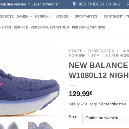
HIER FINDEST DU UNS
n von den Preisen im Laden abweichen!
GEBOTE
DAMEN
HERREN
KINDER
SPORTARTEN
SORTIMENT
T
HEITEN
SERVICE
VEREINSAUSSTATTUNG
PERSONALTRAINING
START
/
SPORTARTEN
/
LAU
SCHUHE
/
TRAIL- & LAUFSC
NEW BALANCE
Add to
wishlist
W1080L12 NIG
129,99
€
inkl. MwSt.
zzgl.
Versandkosten
Size