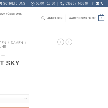
SCHREIB UNS
09:00 - 18:30
03528 / 443548
EAM / ÜBER UNS
0
ANMELDEN
WARENKORB /
0,00
€
FEN
/
DAMEN
/
HUHE
 –
HT SKY