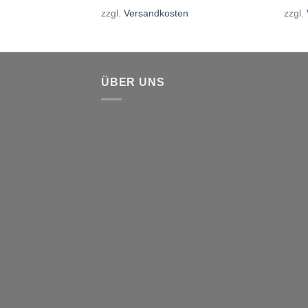
en
zzgl.
Versandkosten
zzgl.
ÜBER UNS