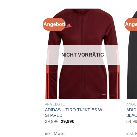
Angebot!
Ange
Add to
Add to
wishlist
wishlist
VORRÄTIG
NICHT VORRÄTIG
ANGEBOTE
ANGE
R CREW
ADIDAS – TIRO TKJKT ES W
ADID
SHARED
BLAC
cher
ueller
Ursprünglicher
Aktueller
39,99
€
29,99
€
54,9
is
Preis
Preis
war:
ist:
inkl. MwSt.
inkl.
99€.
39,99€
29,99€.