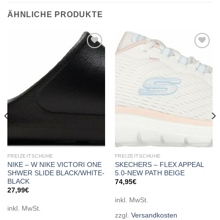
ÄHNLICHE PRODUKTE
Add to
Add to
wishlist
wishlist
FREIZEITSCHUHE
FREIZEITSCHUHE
NIKE – W NIKE VICTORI ONE
SKECHERS – FLEX APPEAL
SHWER SLIDE BLACK/WHITE-
5.0-NEW PATH BEIGE
BLACK
74,95
€
27,99
€
inkl. MwSt.
inkl. MwSt.
zzgl.
Versandkosten