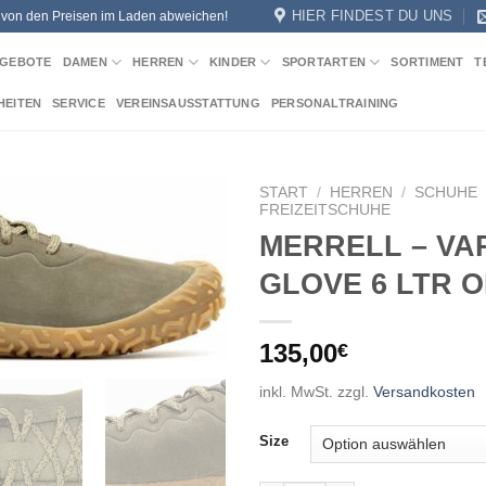
HIER FINDEST DU UNS
n von den Preisen im Laden abweichen!
GEBOTE
DAMEN
HERREN
KINDER
SPORTARTEN
SORTIMENT
T
HEITEN
SERVICE
VEREINSAUSSTATTUNG
PERSONALTRAINING
START
/
HERREN
/
SCHUHE
FREIZEITSCHUHE
MERRELL – VA
Add to
wishlist
GLOVE 6 LTR O
135,00
€
inkl. MwSt.
zzgl.
Versandkosten
Size