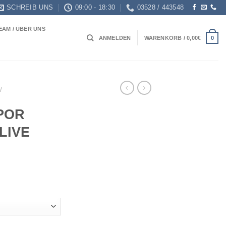
SCHREIB UNS
09:00 - 18:30
03528 / 443548
EAM / ÜBER UNS
0
ANMELDEN
WARENKORB /
0,00
€
/
POR
LIVE