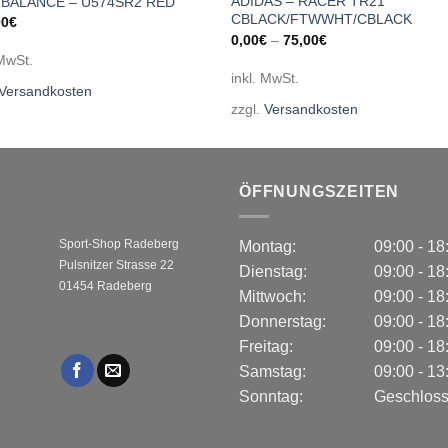
ADIDAS – RACER TR21
BALANCE – U574SR2 RED
CBLACK/FTWWHT/CBLACK
00
€
0,00
€
–
75,00
€
 MwSt.
inkl. MwSt.
Versandkosten
zzgl.
Versandkosten
ÖFFNUNGSZEITEN
Sport-Shop Radeberg
Montag:
09:00 - 1
Pulsnitzer Strasse 22
Dienstag:
09:00 - 1
01454 Radeberg
Mittwoch:
09:00 - 1
Donnerstag:
09:00 - 1
Freitag:
09:00 - 1
Samstag:
09:00 - 1
Sonntag:
Geschlos