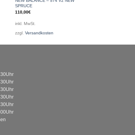
NEW BALANCE – 574 V2 NEW
SPRUCE
110,00
€
inkl. MwSt.
zzgl.
Versandkosten
8:30Uhr
8:30Uhr
8:30Uhr
8:30Uhr
8:30Uhr
3:00Uhr
sen