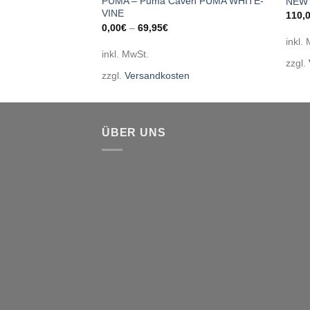
PUMA – Puma Caven PUMA WHITE-
574 V3 BLACK
NEW 
VINE
110,
0,00
€
–
69,95
€
inkl.
inkl. MwSt.
en
zzgl.
zzgl.
Versandkosten
ÜBER UNS