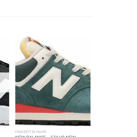
 to
Add to
ist
wishlist
FREIZEITSCHUHE