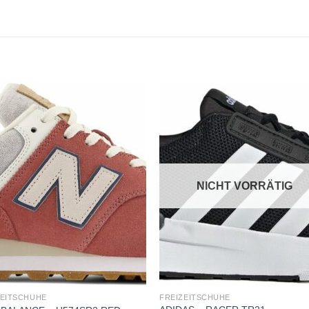
Add to
Add
wishlist
wishl
NICHT VORRÄTIG
ZEITSCHUHE
FREIZEITSCHUHE