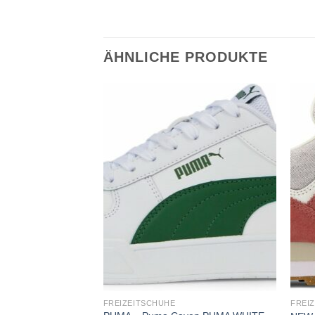
ÄHNLICHE PRODUKTE
Add to
Add to
wishlist
wishlist
FREIZEITSCHUHE
FREI