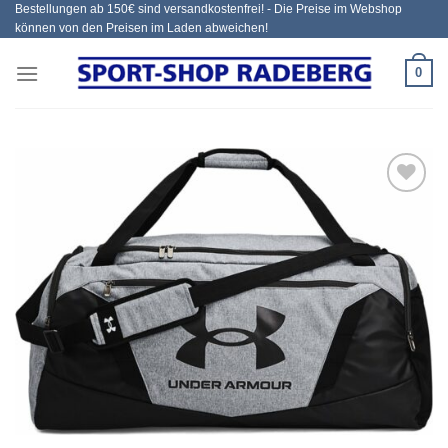
Bestellungen ab 150€ sind versandkostenfrei! - Die Preise im Webshop
Zum
können von den Preisen im Laden abweichen!
Inhalt
springen
0
Add to
wishlist