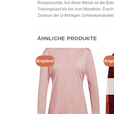
Responsivität. Auf diese Weise ist die B
Trainingslauf bis hin zum Marathon. Durch 
Zentrum der U-förmigen Sohlenkonstruktion
ÄHNLICHE PRODUKTE
Angebot!
Ange
Add to
Add to
wishlist
wishlist
VORRÄTIG