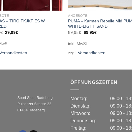
BOTE
ANGEBOTE
AS – TIRO TKJKT ES W
PUMA – Karmen Rebelle Mid PU
RED
WHITE-LIGHT SAND
Ursprünglicher
Aktueller
Ursprünglicher
Aktueller
9
€
29,99
€
89,95
€
69,95
€
Preis
Preis
Preis
Preis
war:
ist:
war:
ist:
 MwSt.
inkl. MwSt.
39,99€
29,99€.
89,95€
69,95€.
Versandkosten
zzgl.
Versandkosten
ÖFFNUNGSZEITEN
Sport-Shop Radeberg
Montag:
09:00 - 1
Pulsnitzer Strasse 22
Dienstag:
09:00 - 1
01454 Radeberg
Mittwoch:
09:00 - 1
Donnerstag:
09:00 - 1
Freitag:
09:00 - 1