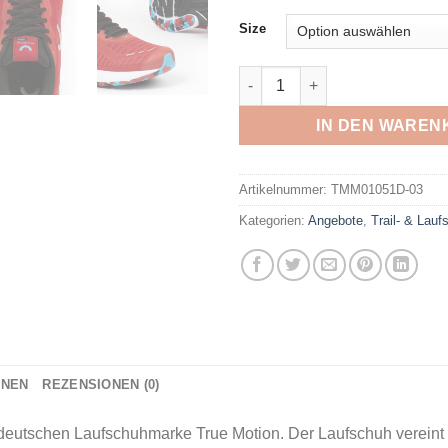
150,00€
99,
Size
TRUE MOTION - True Motion 
IN DEN WAREN
Artikelnummer:
TMM01051D-03
Kategorien:
Angebote
,
Trail- & Lau
ONEN
REZENSIONEN (0)
 deutschen Laufschuhmarke True Motion. Der Laufschuh vereint