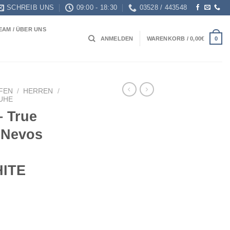
SCHREIB UNS
09:00 - 18:30
03528 / 443548
EAM / ÜBER UNS
0
ANMELDEN
WARENKORB /
0,00
€
FEN
/
HERREN
/
HUHE
 True
 Nevos
ITE
icher
ueller
is