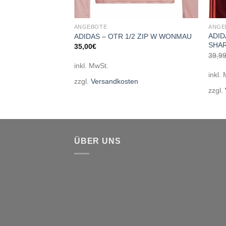
ANGEBOTE
ANGE
FZ HD
ADID
ADIDAS – OTR 1/2 ZIP W WONMAU
SHA
35,00
€
cher
ueller
39,9
is
inkl. MwSt.
inkl.
95€.
zzgl.
Versandkosten
en
zzgl.
ÜBER UNS