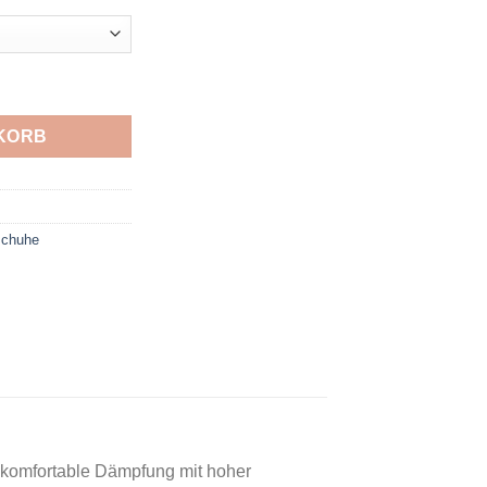
99€.
U-TECH Nevos TRUE RED/BLACK/WHITE Menge
KORB
fschuhe
 komfortable Dämpfung mit hoher