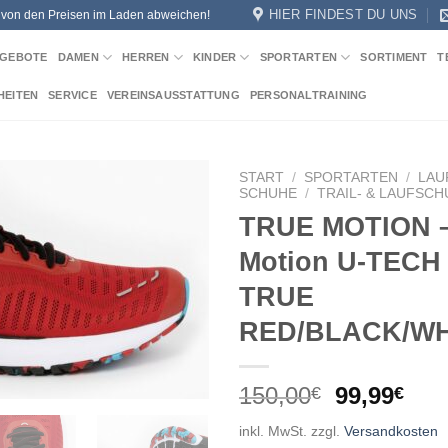
HIER FINDEST DU UNS
n von den Preisen im Laden abweichen!
GEBOTE
DAMEN
HERREN
KINDER
SPORTARTEN
SORTIMENT
T
HEITEN
SERVICE
VEREINSAUSSTATTUNG
PERSONALTRAINING
START
/
SPORTARTEN
/
LAU
SCHUHE
/
TRAIL- & LAUFSC
TRUE MOTION –
Add to
wishlist
Motion U-TECH
TRUE
RED/BLACK/WH
Ursprüngl
Akt
150,00
99,99
€
€
Preis
Pre
inkl. MwSt.
zzgl.
Versandkosten
war:
ist: