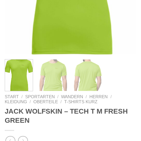
START
/
SPORTARTEN
/
WANDERN
/
HERREN
/
KLEIDUNG
/
OBERTEILE
/
T-SHIRTS KURZ
JACK WOLFSKIN – TECH T M FRESH
GREEN