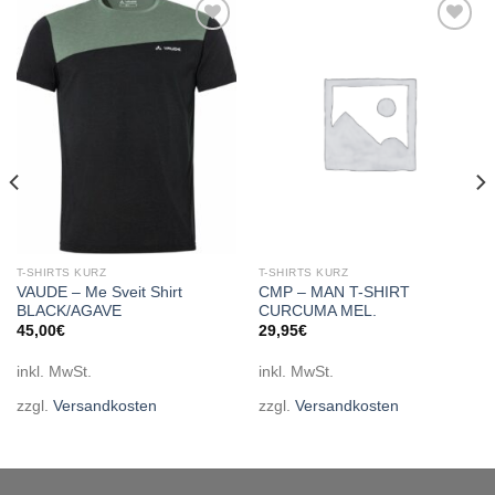
Add to
Add to
wishlist
wishlist
T-SHIRTS KURZ
T-SHIRTS KURZ
VAUDE – Me Sveit Shirt
CMP – MAN T-SHIRT
BLACK/AGAVE
CURCUMA MEL.
45,00
€
29,95
€
inkl. MwSt.
inkl. MwSt.
zzgl.
Versandkosten
zzgl.
Versandkosten