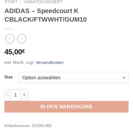
START
/
UNKATEGORISIERT
ADIDAS – Speedcourt K
CBLACK/FTWWHT/GUM10
45,00
€
inkl. MwSt.
zzgl.
Versandkosten
Size
ADIDAS - Speedcourt K CBLACK/FTWWHT/GUM10 Menge
IN DEN WARENKORB
Artikelnummer:
IE4295-000