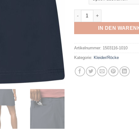
JACK WOLFSKIN - SONORA S
IN DEN WAREN
Artikelnummer:
1503116-1010
Kategorie:
Kleider/Röcke