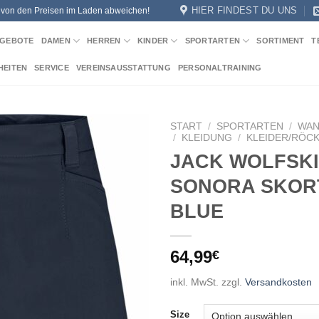
HIER FINDEST DU UNS
n von den Preisen im Laden abweichen!
GEBOTE
DAMEN
HERREN
KINDER
SPORTARTEN
SORTIMENT
T
HEITEN
SERVICE
VEREINSAUSSTATTUNG
PERSONALTRAINING
START
/
SPORTARTEN
/
WA
/
KLEIDUNG
/
KLEIDER/RÖC
JACK WOLFSKI
Add to
wishlist
SONORA SKOR
BLUE
64,99
€
inkl. MwSt.
zzgl.
Versandkosten
Size