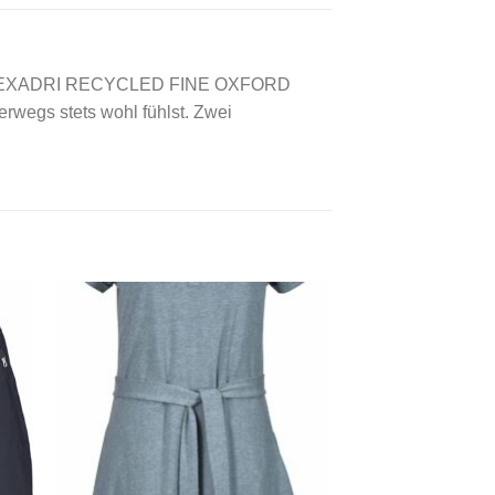
ive TEXADRI RECYCLED FINE OXFORD
rwegs stets wohl fühlst. Zwei
 to
Add to
ist
wishlist