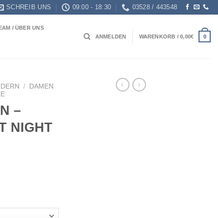
SCHREIB UNS
09:00 - 18:30
03528 / 443548
EAM / ÜBER UNS
0
ANMELDEN
WARENKORB /
0,00
€
NDERN
/
DAMEN
KE
N –
T NIGHT