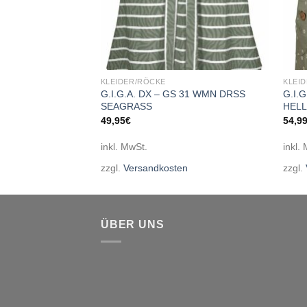
KLEIDER/RÖCKE
KLEI
– ICEGUARD SKIRT
G.I.G.A. DX – GS 31 WMN DRSS
G.I.
SEAGRASS
HELL
49,95
€
54,9
inkl. MwSt.
inkl.
en
zzgl.
Versandkosten
zzgl.
ÜBER UNS