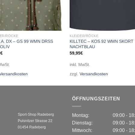
DER/RÖCKE
KLEIDER/RÖCKE
G.A. DX – GS 99 WMN DRSS
KILLTEC – KOS 92 WMN SKORT
OLIV
NACHTBLAU
9
€
59,95
€
 MwSt.
inkl. MwSt.
Versandkosten
zzgl.
Versandkosten
ÖFFNUNGSZEITEN
Sport-Shop Radeberg
Montag:
09:00 - 1
Pulsnitzer Strasse 22
Dienstag:
09:00 - 1
01454 Radeberg
Mittwoch:
09:00 - 1