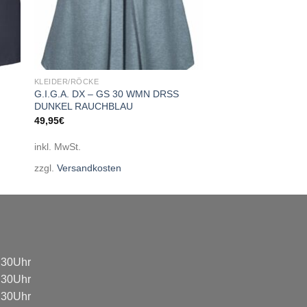
KLEIDER/RÖCKE
G.I.G.A. DX – GS 30 WMN DRSS
DUNKEL RAUCHBLAU
49,95
€
inkl. MwSt.
zzgl.
Versandkosten
8:30Uhr
8:30Uhr
8:30Uhr