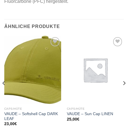
Fluorcarbone (PFC) hergestellt.
ÄHNLICHE PRODUKTE
Add to
Add to
wishlist
wishlist
CAPS/HÜTE
CAPS/HÜTE
VAUDE – Softshell Cap DARK
VAUDE – Sun Cap LINEN
LEAF
25,00
€
23,00
€