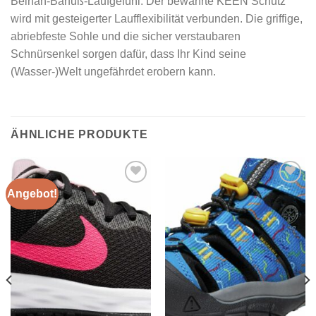
Beinah-Barfuß-Laufgefühl. Der bewährte KEEN Schutz
wird mit gesteigerter Laufflexibilität verbunden. Die griffige,
abriebfeste Sohle und die sicher verstaubaren
Schnürsenkel sorgen dafür, dass Ihr Kind seine
(Wasser-)Welt ungefährdet erobern kann.
ÄHNLICHE PRODUKTE
Angebot!
Add to
Add to
wishlist
wishlist