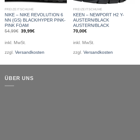
FREIZEITSCHUHE
FREIZEITSCHUHE
NIKE – NIKE REVOLUTION 6
KEEN – NEWPORT H2 Y-
NN (GS) BLACK/HYPER PINK-
AUSTERN/BLACK
PINK FOAM
AUSTERN/BLACK
Ursprünglicher
Aktueller
54,99
€
39,99
€
70,00
€
Preis
Preis
war:
ist:
inkl. MwSt.
inkl. MwSt.
54,99€
39,99€.
zzgl.
Versandkosten
zzgl.
Versandkosten
ÜBER UNS