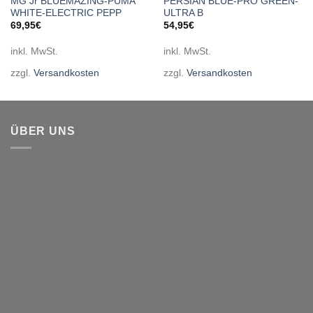
MG Jr BLUEMAZING-PUMA
PERSIAN BLUE-PRO GREEN-
WHITE-ELECTRIC PEPP
ULTRA B
69,95
€
54,95
€
inkl. MwSt.
inkl. MwSt.
zzgl.
Versandkosten
zzgl.
Versandkosten
ÜBER UNS