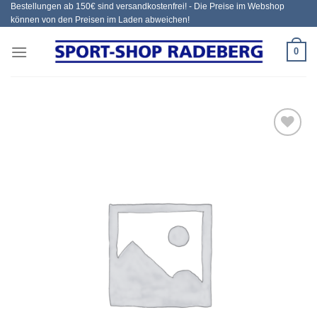
Bestellungen ab 150€ sind versandkostenfrei! - Die Preise im Webshop
Zum
können von den Preisen im Laden abweichen!
Inhalt
springen
0
Add to
wishlist