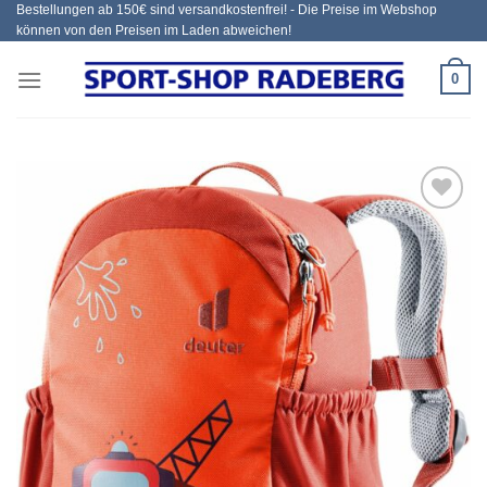
Bestellungen ab 150€ sind versandkostenfrei! - Die Preise im Webshop
Zum
können von den Preisen im Laden abweichen!
Inhalt
springen
0
Add to
wishlist