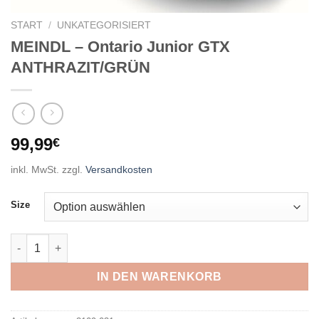
START
/
UNKATEGORISIERT
MEINDL – Ontario Junior GTX
ANTHRAZIT/GRÜN
99,99
€
inkl. MwSt.
zzgl.
Versandkosten
Size
MEINDL - Ontario Junior GTX ANTHRAZIT/GRÜN Menge
IN DEN WARENKORB