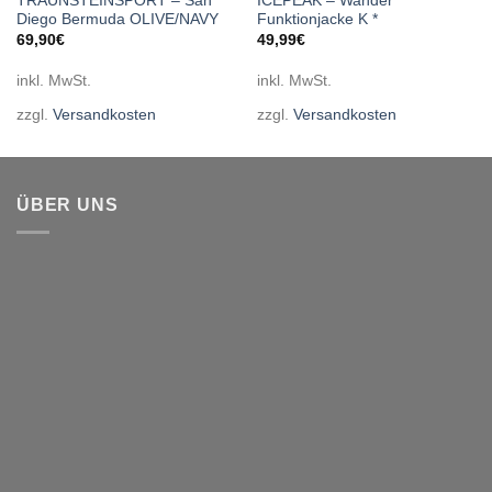
TRAUNSTEINSPORT – San
ICEPEAK – Wander
Diego Bermuda OLIVE/NAVY
Funktionjacke K *
69,90
€
49,99
€
inkl. MwSt.
inkl. MwSt.
zzgl.
Versandkosten
zzgl.
Versandkosten
ÜBER UNS