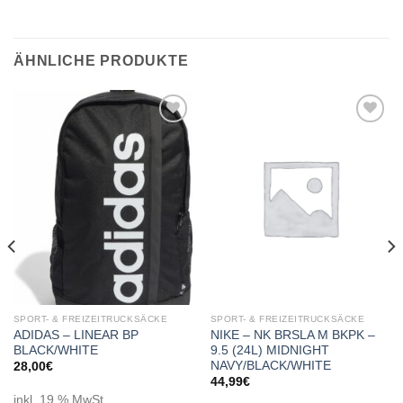
ÄHNLICHE PRODUKTE
Add to
Add to
wishlist
wishlist
SPORT- & FREIZEITRUCKSÄCKE
SPORT- & FREIZEITRUCKSÄCKE
ADIDAS – LINEAR BP
NIKE – NK BRSLA M BKPK –
BLACK/WHITE
9.5 (24L) MIDNIGHT
NAVY/BLACK/WHITE
28,00
€
44,99
€
inkl. 19 % MwSt.