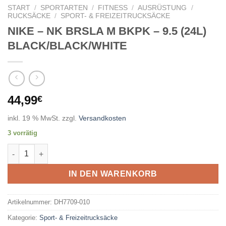
START
/
SPORTARTEN
/
FITNESS
/
AUSRÜSTUNG
/
RUCKSÄCKE
/
SPORT- & FREIZEITRUCKSÄCKE
NIKE – NK BRSLA M BKPK – 9.5 (24L)
BLACK/BLACK/WHITE
44,99
€
inkl. 19 % MwSt.
zzgl.
Versandkosten
3 vorrätig
NIKE - NK BRSLA M BKPK - 9.5 (24L) BLACK/BLACK/WHITE Me
IN DEN WARENKORB
Artikelnummer:
DH7709-010
Kategorie:
Sport- & Freizeitrucksäcke