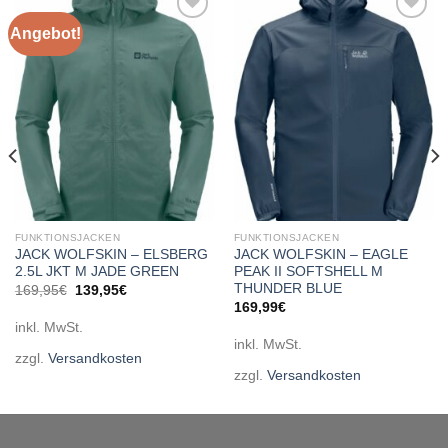
Angebot!
Add to
Add to
wishlist
wishlist
FUNKTIONSJACKEN
FUNKTIONSJACKEN
JACK WOLFSKIN – ELSBERG
JACK WOLFSKIN – EAGLE
2.5L JKT M JADE GREEN
PEAK II SOFTSHELL M
THUNDER BLUE
Ursprünglicher
Aktueller
169,95
€
139,95
€
Preis
Preis
169,99
€
war:
ist:
inkl. MwSt.
169,95€
139,95€.
inkl. MwSt.
zzgl.
Versandkosten
zzgl.
Versandkosten