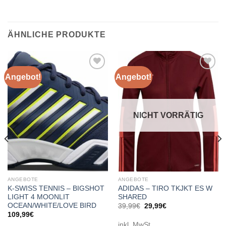
ÄHNLICHE PRODUKTE
Angebot!
Angebot!
Add to
Add to
wishlist
wishlist
NICHT VORRÄTIG
ANGEBOTE
ANGEBOTE
K-SWISS TENNIS – BIGSHOT
ADIDAS – TIRO TKJKT ES W
LIGHT 4 MOONLIT
SHARED
OCEAN/WHITE/LOVE BIRD
Ursprünglicher
Aktueller
39,99
€
29,99
€
Preis
Preis
109,99
€
war:
ist:
inkl. MwSt.
39,99€
29,99€.