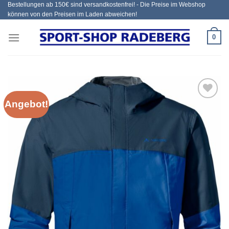
Bestellungen ab 150€ sind versandkostenfrei! - Die Preise im Webshop
Zum
können von den Preisen im Laden abweichen!
Inhalt
springen
0
Angebot!
Add to
wishlist