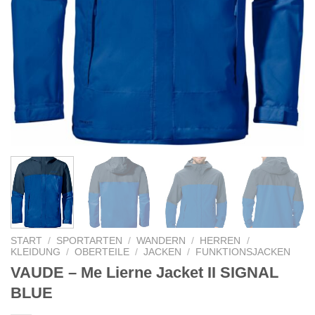
START
/
SPORTARTEN
/
WANDERN
/
HERREN
/
KLEIDUNG
/
OBERTEILE
/
JACKEN
/
FUNKTIONSJACKEN
VAUDE – Me Lierne Jacket II SIGNAL
BLUE