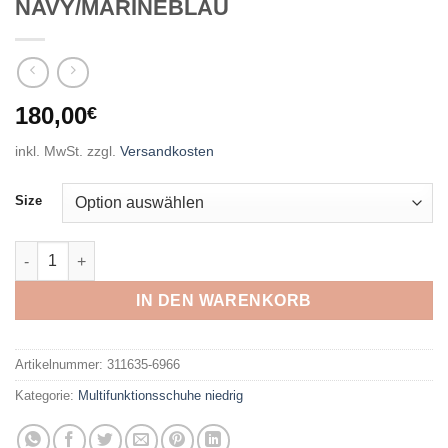
NAVY/MARINEBLAU
180,00
€
inkl. MwSt.
zzgl.
Versandkosten
Size
LOWA - MADDOX PRO GTX LO SL NAVY/MARINEBLAU Menge
IN DEN WARENKORB
Artikelnummer:
311635-6966
Kategorie:
Multifunktionsschuhe niedrig