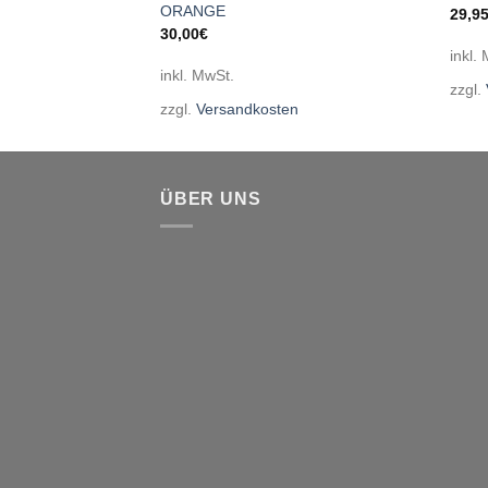
ORANGE
29,9
30,00
€
inkl.
en
inkl. MwSt.
zzgl.
zzgl.
Versandkosten
ÜBER UNS