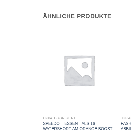
ÄHNLICHE PRODUKTE
Add to
Add to
wishlist
wishlist
UNKATEGORISIERT
UNKA
SPEEDO – ESSENTIALS 16
FASH
en H *
WATERSHORT AM ORANGE BOOST
ABB