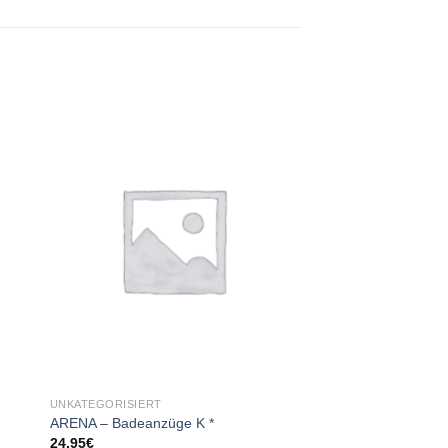
 to
Add to
ist
wishlist
UNKATEGORISIERT
ARENA – Badeanzüge K *
24,95
€