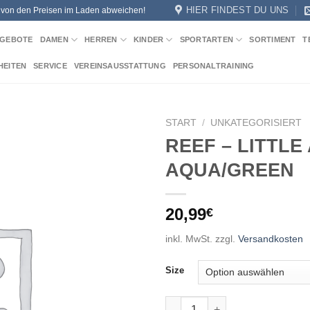
HIER FINDEST DU UNS
n von den Preisen im Laden abweichen!
GEBOTE
DAMEN
HERREN
KINDER
SPORTARTEN
SORTIMENT
T
HEITEN
SERVICE
VEREINSAUSSTATTUNG
PERSONALTRAINING
START
/
UNKATEGORISIERT
REEF – LITTLE 
Add to
AQUA/GREEN
wishlist
20,99
€
inkl. MwSt.
zzgl.
Versandkosten
Size
REEF - LITTLE AHI AQUA/GRE