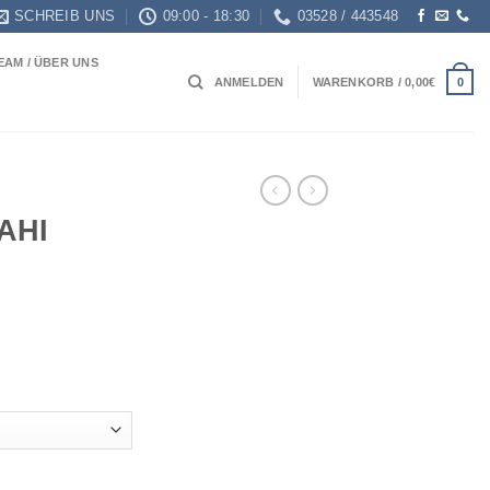
SCHREIB UNS
09:00 - 18:30
03528 / 443548
EAM / ÜBER UNS
0
ANMELDEN
WARENKORB /
0,00
€
AHI
EN Menge