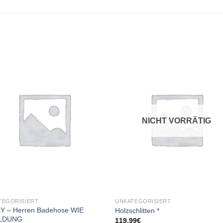
Add to
Add
wishlist
wishl
NICHT VORRÄTIG
TEGORISIERT
UNKATEGORISIERT
Y – Herren Badehose WIE
Holzschlitten *
ILDUNG
119,99
€