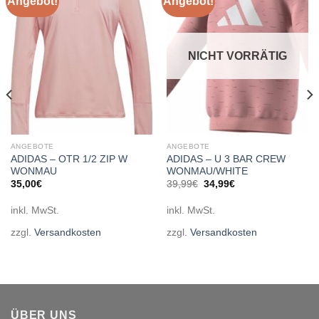
Angebot!
Angebot!
Add to
Add to
wishlist
wishlist
NICHT VORRÄTIG
ANGEBOTE
ANGEBOTE
ADIDAS – OTR 1/2 ZIP W
ADIDAS – U 3 BAR CREW
WONMAU
WONMAU/WHITE
Ursprünglicher
Aktueller
35,00
€
39,99
€
34,99
€
Preis
Preis
war:
ist:
inkl. MwSt.
inkl. MwSt.
39,99€
34,99€.
zzgl.
Versandkosten
zzgl.
Versandkosten
ÜBER UNS