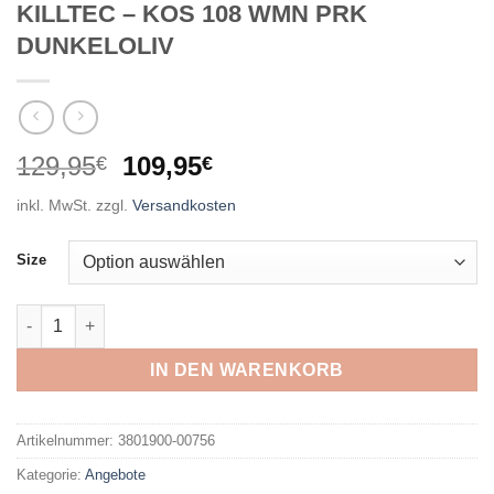
KILLTEC – KOS 108 WMN PRK
DUNKELOLIV
Ursprünglicher
Aktueller
129,95
109,95
€
€
Preis
Preis
inkl. MwSt.
zzgl.
Versandkosten
war:
ist:
129,95€
109,95€.
Size
KILLTEC - KOS 108 WMN PRK DUNKELOLIV Menge
IN DEN WARENKORB
Artikelnummer:
3801900-00756
Kategorie:
Angebote