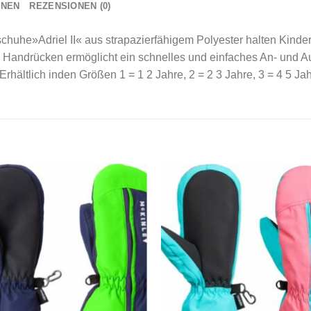
ONEN
REZENSIONEN (0)
uhe»Adriel II« aus strapazierfähigem Polyester halten Kinder
Handrücken ermöglicht ein schnelles und einfaches An- und Au
hältlich inden Größen 1 = 1 2 Jahre, 2 = 2 3 Jahre, 3 = 4 5 Jah
Add to
Add
wishlist
wishl