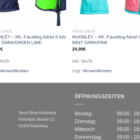
TLINGE
FÄUSTLINGE
LEY – KK.-Fäustling Adriel II kds
McKINLEY – KK.-Fäustling Adriel I
 DARK/GREEN LIME
MINT DARK/PINK
9
€
24,99
€
 MwSt.
inkl. MwSt.
Versandkosten
zzgl.
Versandkosten
ÖFFNUNGSZEITEN
Sport-Shop Radeberg
Montag:
09:00 - 1
Pulsnitzer Strasse 22
Dienstag:
09:00 - 1
01454 Radeberg
Mittwoch:
09:00 - 1
Donnerstag:
09:00 - 1