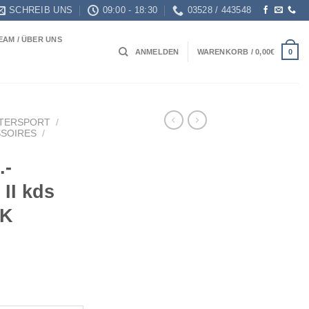
SCHREIB UNS
09:00 - 18:30
03528 / 443548
EAM / ÜBER UNS
0
ANMELDEN
WARENKORB /
0,00
€
TERSPORT
/
SOIRES
/
.-
 II kds
RK