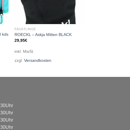
FÄUSTLINGE
I kds
ROECKL – Askja Mitten BLACK
29,95
€
inkl. MwSt.
zzgl.
Versandkosten
8:30Uhr
8:30Uhr
8:30Uhr
8:30Uhr