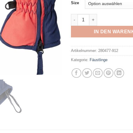
Size
McKINLEY - KK.-Fäustling Adr
IN DEN WAREN
Artikelnummer:
280477-912
Kategorie:
Fäustlinge