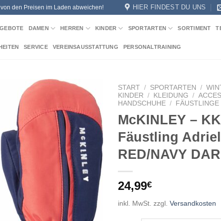
HIER FINDEST DU UNS
n von den Preisen im Laden abweichen!
GEBOTE
DAMEN
HERREN
KINDER
SPORTARTEN
SORTIMENT
T
HEITEN
SERVICE
VEREINSAUSSTATTUNG
PERSONALTRAINING
START
/
SPORTARTEN
/
WIN
KINDER
/
KLEIDUNG
/
ACCES
HANDSCHUHE
/
FÄUSTLINGE
Add to
McKINLEY – KK
wishlist
Fäustling Adriel
RED/NAVY DA
24,99
€
inkl. MwSt.
zzgl.
Versandkosten