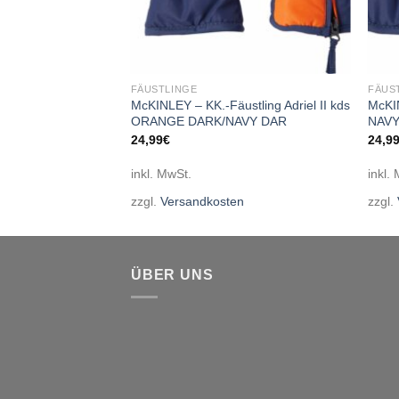
FÄUSTLINGE
FÄUS
stling Adriel II kds
McKINLEY – KK.-Fäustling Adriel II kds
McKIN
ORANGE DARK/NAVY DAR
NAVY
24,99
€
24,9
inkl. MwSt.
inkl.
en
zzgl.
Versandkosten
zzgl.
ÜBER UNS