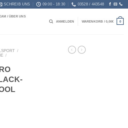
SCHREIB UNS
09:00 - 18:30
03528 / 443548
EAM / ÜBER UNS
0
ANMELDEN
WARENKORB /
0,00
€
LSPORT
/
HE
/
PRO
LACK-
COOL