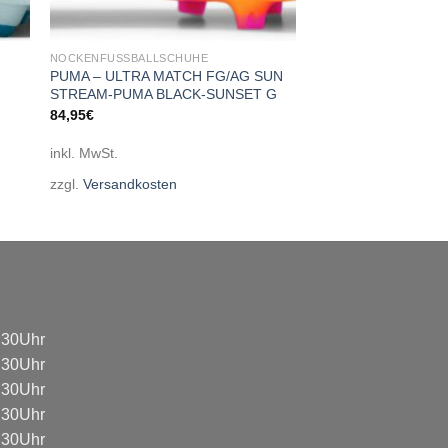
NOCKENFUSSBALLSCHUHE
PUMA – ULTRA MATCH FG/AG SUN
STREAM-PUMA BLACK-SUNSET G
84,95
€
inkl. MwSt.
zzgl.
Versandkosten
8:30Uhr
8:30Uhr
8:30Uhr
8:30Uhr
8:30Uhr