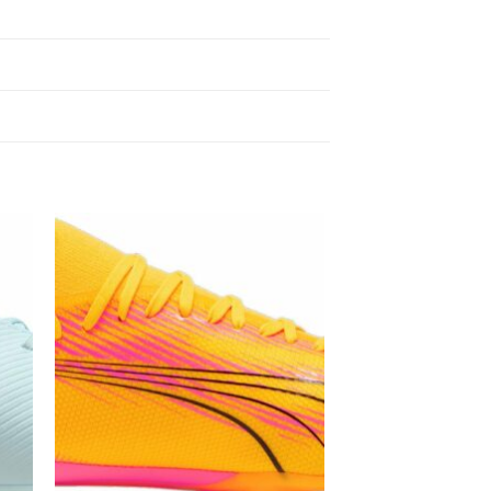
 to
Add to
ist
wishlist