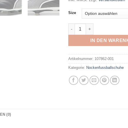
Size
PUMA - KING PRO FG/AG PU
IN DEN WAREN
Artikelnummer:
107862-001
Kategorie:
Nockenfussballschuhe
N (0)