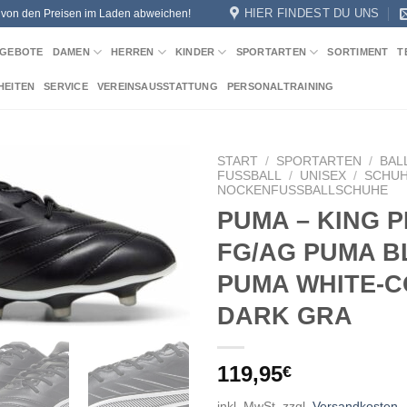
HIER FINDEST DU UNS
n von den Preisen im Laden abweichen!
GEBOTE
DAMEN
HERREN
KINDER
SPORTARTEN
SORTIMENT
T
HEITEN
SERVICE
VEREINSAUSSTATTUNG
PERSONALTRAINING
START
/
SPORTARTEN
/
BAL
FUSSBALL
/
UNISEX
/
SCHU
NOCKENFUSSBALLSCHUHE
Add to
PUMA – KING 
wishlist
FG/AG PUMA B
PUMA WHITE-
DARK GRA
119,95
€
inkl. MwSt.
zzgl.
Versandkosten