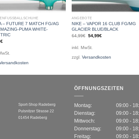
ENFUSSBALLSCHUHE
ANGEBOTE
 – FUTURE 7 MATCH FG/AG
NIKE – VAPOR 16 CLUB FG/MG
MAZING-PUMA WHITE-
GLACIER BLUE/BLACK
TRIC
Ursprünglicher
Aktueller
64,99
€
54,99
€
Preis
Preis
5
€
war:
ist:
inkl. MwSt.
64,99€
54,99€.
 MwSt.
zzgl.
Versandkosten
Versandkosten
ÖFFNUNGSZEITEN
Sport-Shop Radeberg
Montag:
09:00 - 1
Pulsnitzer Strasse 22
Dienstag:
09:00 - 1
01454 Radeberg
Mittwoch:
09:00 - 1
Donnerstag:
09:00 - 1
Freitag:
09:00 - 1