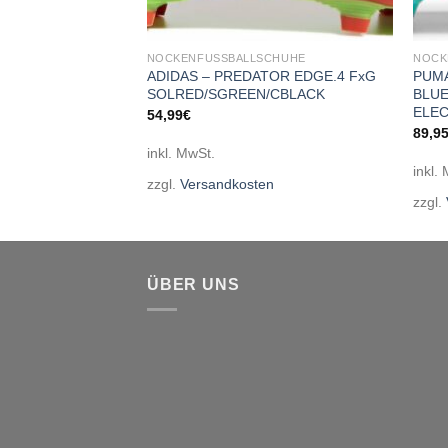
CHUHE
NOCKENFUSSBALLSCHUHE
NOCK
MUNDIAL
ADIDAS – PREDATOR EDGE.4 FxG
PUMA
SOLRED/SGREEN/CBLACK
BLUE
ELEC
€
54,99
€
89,9
inkl. MwSt.
inkl.
en
zzgl.
Versandkosten
zzgl.
ÜBER UNS