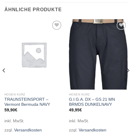
ÄHNLICHE PRODUKTE
Add to
Add to
wishlist
wishlist
HOSEN KURZ
HOSEN KURZ
TRAUNSTEINSPORT –
G.I.G.A. DX – GS 21 MN
Vermont Bermuda NAVY
BRMDS DUNKELNAVY
59,90
€
49,95
€
inkl. MwSt.
inkl. MwSt.
zzgl.
Versandkosten
zzgl.
Versandkosten