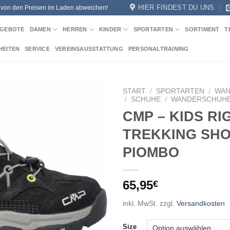
HIER FINDEST DU UNS
n von den Preisen im Laden abweichen!
GEBOTE
DAMEN
HERREN
KINDER
SPORTARTEN
SORTIMENT
T
HEITEN
SERVICE
VEREINSAUSSTATTUNG
PERSONALTRAINING
START
/
SPORTARTEN
/
WA
/
SCHUHE
/
WANDERSCHUH
CMP – KIDS RI
Add to
wishlist
TREKKING SH
PIOMBO
65,95
€
inkl. MwSt.
zzgl.
Versandkosten
Size