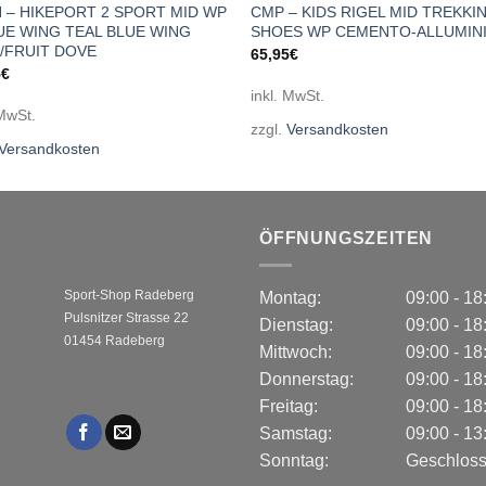
 – HIKEPORT 2 SPORT MID WP
CMP – KIDS RIGEL MID TREKKI
UE WING TEAL BLUE WING
SHOES WP CEMENTO-ALLUMIN
/FRUIT DOVE
65,95
€
5
€
inkl. MwSt.
 MwSt.
zzgl.
Versandkosten
Versandkosten
ÖFFNUNGSZEITEN
Sport-Shop Radeberg
Montag:
09:00 - 1
Pulsnitzer Strasse 22
Dienstag:
09:00 - 1
01454 Radeberg
Mittwoch:
09:00 - 1
Donnerstag:
09:00 - 1
Freitag:
09:00 - 1
Samstag:
09:00 - 1
Sonntag:
Geschlos