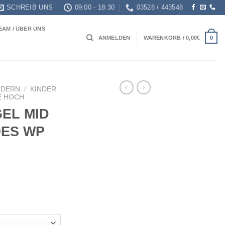
SCHREIB UNS
09:00 - 18:30
03528 / 443548
EAM / ÜBER UNS
0
ANMELDEN
WARENKORB /
0,00
€
NDERN
/
KINDER
E HOCH
GEL MID
OES WP