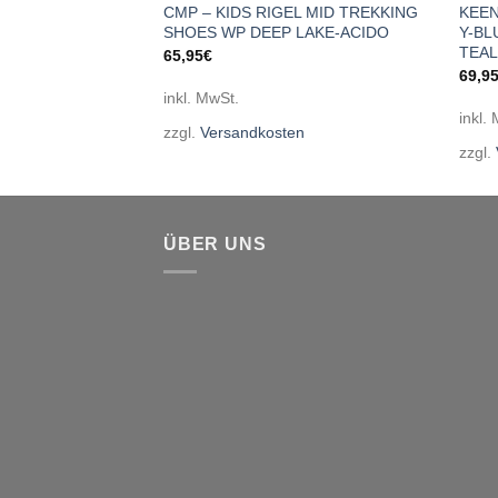
L MID TREKKING
CMP – KIDS RIGEL MID TREKKING
KEEN
E-BLUESTONE-
SHOES WP DEEP LAKE-ACIDO
Y-BL
TEAL
65,95
€
69,9
inkl. MwSt.
inkl.
zzgl.
Versandkosten
en
zzgl.
ÜBER UNS