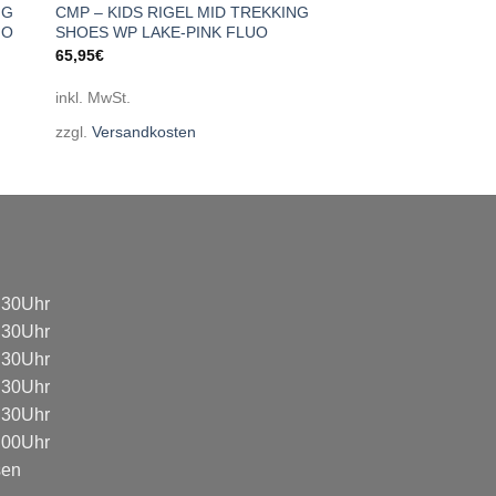
NG
CMP – KIDS RIGEL MID TREKKING
IO
SHOES WP LAKE-PINK FLUO
65,95
€
inkl. MwSt.
zzgl.
Versandkosten
8:30Uhr
8:30Uhr
8:30Uhr
8:30Uhr
8:30Uhr
3:00Uhr
sen