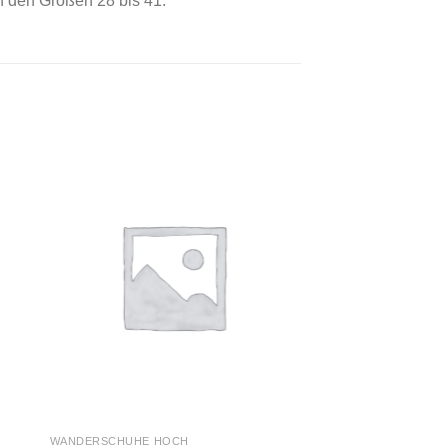
 den Größen 28 bis 41.
 to
Add to
ist
wishlist
WANDERSCHUHE HOCH