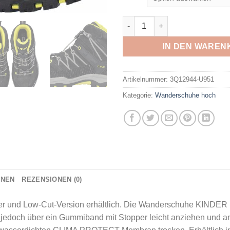
CMP - KIDS RIGEL MID TREK
IN DEN WAREN
Artikelnummer:
3Q12944-U951
Kategorie:
Wanderschuhe hoch
ONEN
REZENSIONEN (0)
er und Low-Cut-Version erhältlich. Die Wanderschuhe KINDER 
 jedoch über ein Gummiband mit Stopper leicht anziehen und an