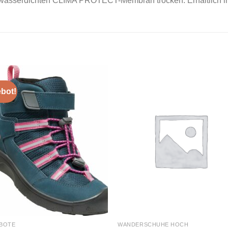
r wasserdichten CLIMA PROTECT-Membran trocken. Erhältlich in
bot!
Add to
Add
wishlist
wishl
BOTE
WANDERSCHUHE HOCH