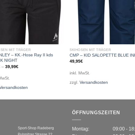
OSEN MIT TRÄGER
SKIHOSEN MIT TRÄGER
NLEY – KK.-Hose Ray II kds
CMP – KID SALOPETTE BLUE IN
K NIGHT
49,95
€
€
–
39,99
€
inkl. MwSt.
 MwSt.
zzgl.
Versandkosten
Versandkosten
ÖFFNUNGSZEITEN
Sport-Shop Radeberg
Montag:
09:00 - 1
Pulsnitzer Strasse 22