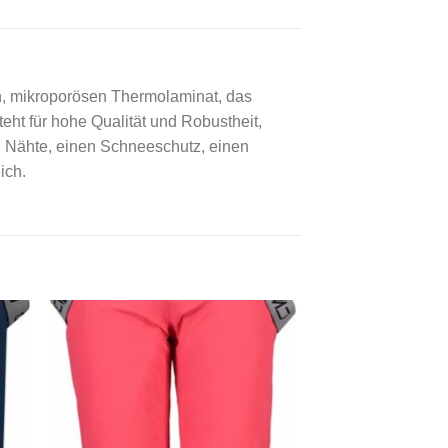
n, mikroporösen Thermolaminat, das
eht für hohe Qualität und Robustheit,
e Nähte, einen Schneeschutz, einen
ich.
 to
Add to
ist
wishlist