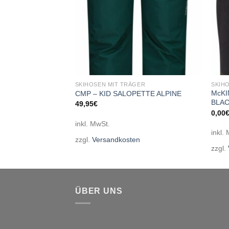
GER
SKIHOSEN MIT TRÄGER
SKIH
ose Rosa II BLACK
McKI
CMP – KID SALOPETTE ALPINE
BLAC
49,95
€
0,00
inkl. MwSt.
inkl.
zzgl.
Versandkosten
en
zzgl.
ÜBER UNS