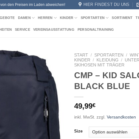
HIER FINDEST DU UNS
n von den Preisen im Laden abweichen!
GEBOTE
DAMEN
HERREN
KINDER
SPORTARTEN
SORTIMENT
T
HEITEN
SERVICE
VEREINSAUSSTATTUNG
PERSONALTRAINING
START
/
SPORTARTEN
/
WIN
KINDER
/
KLEIDUNG
/
UNTER
SKIHOSEN MIT TRÄGER
Add to
CMP – KID SA
wishlist
BLACK BLUE
49,99
€
inkl. MwSt.
zzgl.
Versandkosten
Size