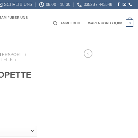
SCHREIB UNS
09:00 - 18:30
03528 / 443548
EAM / ÜBER UNS
0
ANMELDEN
WARENKORB /
0,00
€
TERSPORT
/
TEILE
/
LOPETTE